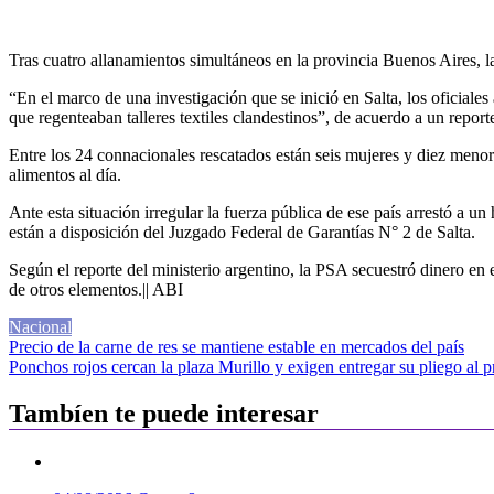
Tras cuatro allanamientos simultáneos en la provincia Buenos Aires, l
“En el marco de una investigación que se inició en Salta, los oficial
que regenteaban talleres textiles clandestinos”, de acuerdo a un repor
Entre los 24 connacionales rescatados están seis mujeres y diez menor
alimentos al día.
Ante esta situación irregular la fuerza pública de ese país arrestó a u
están a disposición del Juzgado Federal de Garantías N° 2 de Salta.
Según el reporte del ministerio argentino, la PSA secuestró dinero en
de otros elementos.|| ABI
Nacional
Navegación
Precio de la carne de res se mantiene estable en mercados del país
Ponchos rojos cercan la plaza Murillo y exigen entregar su pliego al p
de
entradas
Tambíen te puede interesar