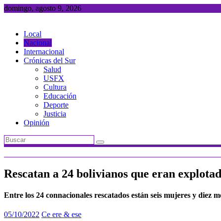
Saltar
domingo, agosto 9, 2026
al
contenido
Local
Nacional
Internacional
Crónicas del Sur
Salud
USFX
Cultura
Educación
Deporte
Justicia
Opinión
Rescatan a 24 bolivianos que eran explotad
Entre los 24 connacionales rescatados están seis mujeres y diez 
05/10/2022
Ce ere & ese