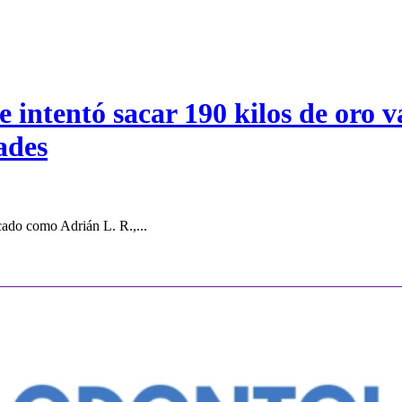
intentó sacar 190 kilos de oro va
ades
cado como Adrián L. R.,...