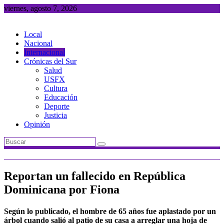
Saltar
viernes, agosto 7, 2026
al
contenido
Local
Nacional
Internacional
Crónicas del Sur
Salud
USFX
Cultura
Educación
Deporte
Justicia
Opinión
Reportan un fallecido en República
Dominicana por Fiona
Según lo publicado, el hombre de 65 años fue aplastado por un
árbol cuando salió al patio de su casa a arreglar una hoja de