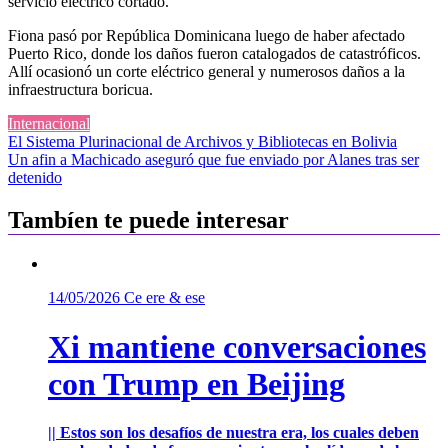
servicio eléctrico cortado.
Fiona pasó por República Dominicana luego de haber afectado
Puerto Rico, donde los daños fueron catalogados de catastróficos.
Allí ocasionó un corte eléctrico general y numerosos daños a la
infraestructura boricua.
Internacional
Navegación
El Sistema Plurinacional de Archivos y Bibliotecas en Bolivia
Un afin a Machicado aseguró que fue enviado por Alanes tras ser
de
detenido
entradas
Tambíen te puede interesar
14/05/2026
Ce ere & ese
Xi mantiene conversaciones
con Trump en Beijing
|| Estos son los desafíos de nuestra era, los cuales deben