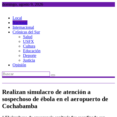
Saltar
domingo, agosto 9, 2026
al
contenido
Local
Nacional
Internacional
Crónicas del Sur
Salud
USFX
Cultura
Educación
Deporte
Justicia
Opinión
Realizan simulacro de atención a
sospechoso de ébola en el aeropuerto de
Cochabamba