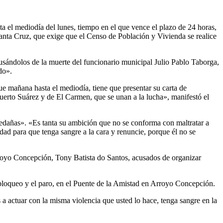
a el mediodía del lunes, tiempo en el que vence el plazo de 24 horas,
 Santa Cruz, que exige que el Censo de Población y Vivienda se realice
cusándolos de la muerte del funcionario municipal Julio Pablo Taborga,
do».
e mañana hasta el mediodía, tiene que presentar su carta de
Puerto Suárez y de El Carmen, que se unan a la lucha», manifestó el
ledañas». «Es tanta su ambición que no se conforma con maltratar a
dad para que tenga sangre a la cara y renuncie, porque él no se
Arroyo Concepción, Tony Batista do Santos, acusados de organizar
 bloqueo y el paro, en el Puente de la Amistad en Arroyo Concepción.
s a actuar con la misma violencia que usted lo hace, tenga sangre en la