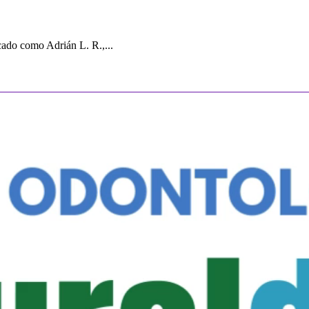
cado como Adrián L. R.,...