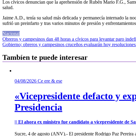
Los cívicos denuncian que la aprehensión de Rubén Mario F.G., Samuel 
salud.
Jaime A.D., tenía su salud más delicada y permanecía internado la no
sufrió un preinfarto y tras varios minutos de presión y enfrentamientos
Nacional
Navegación
Obreros y campesinos dan 48 horas a cívicos para levantar paro indef
Gobierno; obreros y campesinos cruceños evaluarán hoy resoluciones
de
entradas
Tambíen te puede interesar
04/08/2026
Ce ere & ese
«Vicepresidente defacto y exp
Presidencia
|| El ahora ex ministro fue candidato a vicepresidente de 
Sucre, 4 de agosto (ANV).- El presidente Rodrigo Paz Pereira an