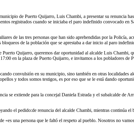
unicipio de Puerto Quijarro, Luis Chambi, a presentar su renuncia hast
amientos registrados cuando se iniciaba el paro indefinido convocado en
liares de las tres personas que han sido aprehendidas por la Policía, a
 bloqueos de la población que se aprestaba a dar inicio al paro indefini
e Puerto Quijarro, queremos dar oportunidad al alcalde Luis Chambi, qu
s 17:00 en la plaza de Puerto Quijarro, e invitamos a los pobladores de 
ocando convulsión en su municipio, sino también en otras localidades a
pellos y todos somos testigos, es por eso que se le está dando oportuni
uncia se extiende para la concejal Daniela Estrada y el subalcalde de 
oyando el pedido:de renuncia del alcalde Chambi, mientras continúa el
alde «es una persona que le faltó el respeto al pueblo. Nosotros no vamo