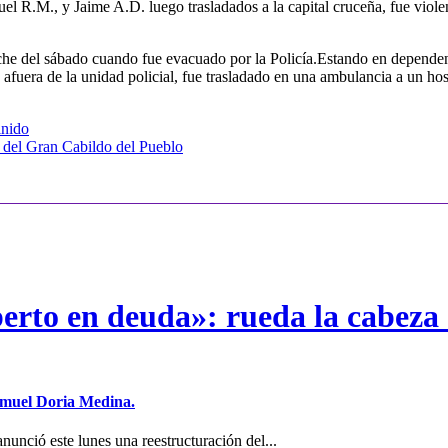
R.M., y Jaime A.D. luego trasladados a la capital cruceña, fue violenta
che del sábado cuando fue evacuado por la Policía.Estando en dependen
 afuera de la unidad policial, fue trasladado en una ambulancia a un hosp
inido
 del Gran Cabildo del Pueblo
erto en deuda»: rueda la cabeza 
Samuel Doria Medina.
unció este lunes una reestructuración del...