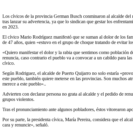
Los cívicos de la provincia German Busch conminaron al alcalde del m
tras lanzar su advertencia, ya que lo sindican que gestar los enfrent
en 2023.
El cívico Mario Rodríguez manifestó que se suman al dolor de los fami
de 47 años, quien «estuvo en el grupo de choque tratando de evitar los
«Quiero manifestar el dolor y la rabia que sentimos como población d
renuncia, caso contrario el pueblo va a convocar a un cabildo para la
cívico.
Según Rodriguez, el alcalde de Puerto Quijarro no solo estaría «prov
este pueblo, también quiere meterse en las provincias. Son muchos atro
merece a este pueblo»..
Advierten con declarar persona no grata al alcalde y el pedido de ren
grupos violentos.
Tras el pronunciamiento ante algunos pobladores, éstos vitorearon ap
Por su parte, la presidenta cívica, María Pereira, considera que el alc
cara y renuncie», señaló.