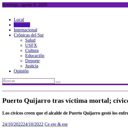
Saltar
domingo, agosto 9, 2026
al
contenido
Local
Nacional
Internacional
Crónicas del Sur
Salud
USFX
Cultura
Educación
Deporte
Justicia
Opinión
Puerto Quijarro tras víctima mortal; cívi
Los cívicos creen que el alcalde de Puerto Quijarro gestó los enf
24/10/2022
24/10/2022
Ce ere & ese