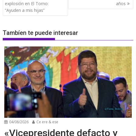
entradas
explosión en El Torno:
años
“Ayuden a mis hijas”
Tambíen te puede interesar
04/08/2026
Ce ere & ese
«Vicepresidente defacto y