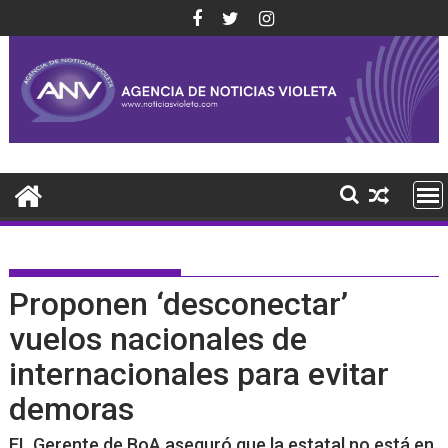
Saltar
al
contenido
Proponen ‘desconectar’
vuelos nacionales de
internacionales para evitar
demoras
EL Gerente de BoA aseguró que la estatal no está en