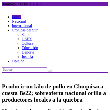
Saltar
domingo, agosto 9, 2026
al
contenido
Local
Nacional
Internacional
Crónicas del Sur
Salud
USFX
Cultura
Educación
Deporte
Justicia
Opinión
Producir un kilo de pollo en Chuquisaca
cuesta Bs22; sobreoferta nacional orilla a
productores locales a la quiebra