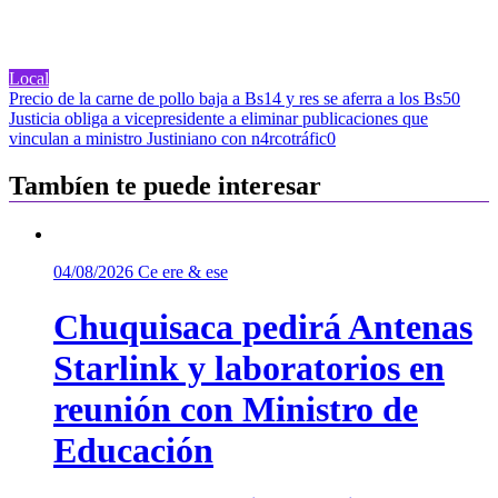
Local
Navegación
Precio de la carne de pollo baja a Bs14 y res se aferra a los Bs50
Justicia obliga a vicepresidente a eliminar publicaciones que
de
vinculan a ministro Justiniano con n4rcotráfic0
entradas
Tambíen te puede interesar
04/08/2026
Ce ere & ese
Chuquisaca pedirá Antenas
Starlink y laboratorios en
reunión con Ministro de
Educación