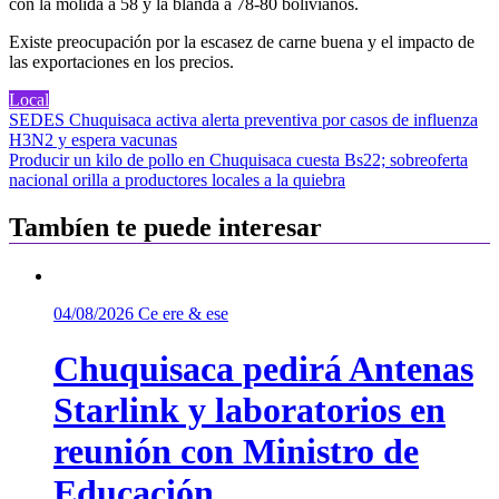
con la molida a 58 y la blanda a 78-80 bolivianos.
Existe preocupación por la escasez de carne buena y el impacto de
las exportaciones en los precios.
Local
Navegación
SEDES Chuquisaca activa alerta preventiva por casos de influenza
H3N2 y espera vacunas
de
Producir un kilo de pollo en Chuquisaca cuesta Bs22; sobreoferta
entradas
nacional orilla a productores locales a la quiebra
Tambíen te puede interesar
04/08/2026
Ce ere & ese
Chuquisaca pedirá Antenas
Starlink y laboratorios en
reunión con Ministro de
Educación