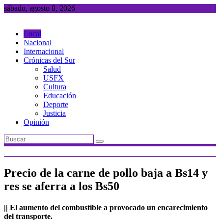
Saltar
sábado, agosto 8, 2026
al
contenido
Local
Nacional
Internacional
Crónicas del Sur
Salud
USFX
Cultura
Educación
Deporte
Justicia
Opinión
Precio de la carne de pollo baja a Bs14 y
res se aferra a los Bs50
|| El aumento del combustible a provocado un encarecimiento
del transporte.