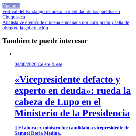
Nacional
Navegación
Festival del Fandango recupera la identidad de los pueblos en
Chuquisaca
de
Analista ve efeméride cruceña empañada por corrupción y falta de
entradas
obras en la gobernación
Tambíen te puede interesar
04/08/2026
Ce ere & ese
«Vicepresidente defacto y
experto en deuda»: rueda la
cabeza de Lupo en el
Ministerio de la Presidencia
|| El ahora ex ministro fue candidato a vicepresidente de
Samuel Doria Medina.