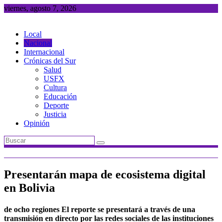
Saltar
viernes, agosto 7, 2026
al
contenido
Local
Nacional
Internacional
Crónicas del Sur
Salud
USFX
Cultura
Educación
Deporte
Justicia
Opinión
Presentarán mapa de ecosistema digital
en Bolivia
de ocho regiones El reporte se presentará a través de una
transmisión en directo por las redes sociales de las instituciones