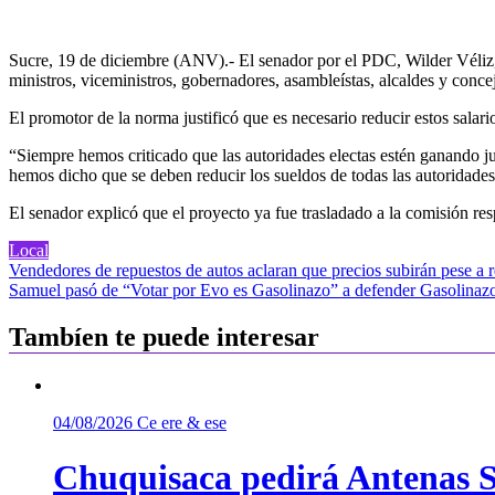
Sucre, 19 de diciembre (ANV).- El senador por el PDC, Wilder Véliz, p
ministros, viceministros, gobernadores, asambleístas, alcaldes y concej
El promotor de la norma justificó que es necesario reducir estos salario
“Siempre hemos criticado que las autoridades electas estén ganando jug
hemos dicho que se deben reducir los sueldos de todas las autoridades 
El senador explicó que el proyecto ya fue trasladado a la comisión resp
Local
Navegación
Vendedores de repuestos de autos aclaran que precios subirán pese a 
Samuel pasó de “Votar por Evo es Gasolinazo” a defender Gasolinaz
de
entradas
Tambíen te puede interesar
04/08/2026
Ce ere & ese
Chuquisaca pedirá Antenas St