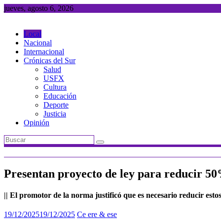
Saltar
jueves, agosto 6, 2026
al
contenido
Local
Nacional
Internacional
Crónicas del Sur
Salud
USFX
Cultura
Educación
Deporte
Justicia
Opinión
Presentan proyecto de ley para reducir 50%
|| El promotor de la norma justificó que es necesario reducir estos 
19/12/2025
19/12/2025
Ce ere & ese