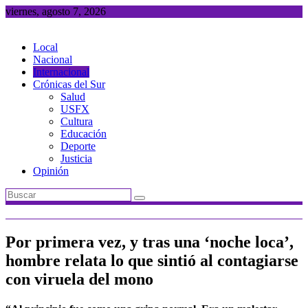
Saltar
viernes, agosto 7, 2026
al
contenido
Local
Nacional
Internacional
Crónicas del Sur
Salud
USFX
Cultura
Educación
Deporte
Justicia
Opinión
Por primera vez, y tras una ‘noche loca’,
hombre relata lo que sintió al contagiarse
con viruela del mono