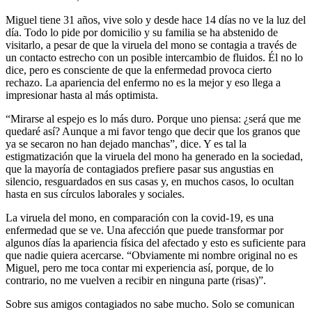
Miguel tiene 31 años, vive solo y desde hace 14 días no ve la luz del
día. Todo lo pide por domicilio y su familia se ha abstenido de
visitarlo, a pesar de que la viruela del mono se contagia a través de
un contacto estrecho con un posible intercambio de fluidos. Él no lo
dice, pero es consciente de que la enfermedad provoca cierto
rechazo. La apariencia del enfermo no es la mejor y eso llega a
impresionar hasta al más optimista.
“Mirarse al espejo es lo más duro. Porque uno piensa: ¿será que me
quedaré así? Aunque a mi favor tengo que decir que los granos que
ya se secaron no han dejado manchas”, dice. Y es tal la
estigmatización que la viruela del mono ha generado en la sociedad,
que la mayoría de contagiados prefiere pasar sus angustias en
silencio, resguardados en sus casas y, en muchos casos, lo ocultan
hasta en sus círculos laborales y sociales.
La viruela del mono, en comparación con la covid-19, es una
enfermedad que se ve. Una afección que puede transformar por
algunos días la apariencia física del afectado y esto es suficiente para
que nadie quiera acercarse. “Obviamente mi nombre original no es
Miguel, pero me toca contar mi experiencia así, porque, de lo
contrario, no me vuelven a recibir en ninguna parte (risas)”.
Sobre sus amigos contagiados no sabe mucho. Solo se comunican