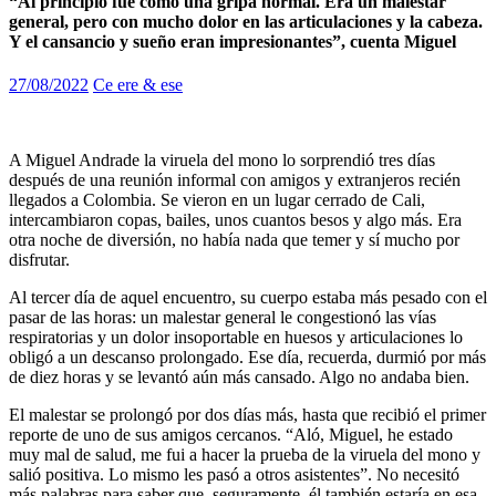
“Al principio fue como una gripa normal. Era un malestar
general, pero con mucho dolor en las articulaciones y la cabeza.
Y el cansancio y sueño eran impresionantes”, cuenta Miguel
27/08/2022
Ce ere & ese
A Miguel Andrade la viruela del mono lo sorprendió tres días
después de una reunión informal con amigos y extranjeros recién
llegados a Colombia. Se vieron en un lugar cerrado de Cali,
intercambiaron copas, bailes, unos cuantos besos y algo más. Era
otra noche de diversión, no había nada que temer y sí mucho por
disfrutar.
Al tercer día de aquel encuentro, su cuerpo estaba más pesado con el
pasar de las horas: un malestar general le congestionó las vías
respiratorias y un dolor insoportable en huesos y articulaciones lo
obligó a un descanso prolongado. Ese día, recuerda, durmió por más
de diez horas y se levantó aún más cansado. Algo no andaba bien.
El malestar se prolongó por dos días más, hasta que recibió el primer
reporte de uno de sus amigos cercanos. “Aló, Miguel, he estado
muy mal de salud, me fui a hacer la prueba de la viruela del mono y
salió positiva. Lo mismo les pasó a otros asistentes”. No necesitó
más palabras para saber que, seguramente, él también estaría en esa