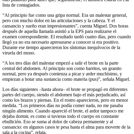
lista de contagiados.
“Al principio fue como una gripa normal. Era un malestar general,
pero con mucho dolor en las articulaciones y la cabeza. Y el
cansancio y sueño eran impresionantes”, cuenta Miguel. Dos horas
después de aquella llamada asistió a la EPS para realizarse el
examen correspondiente. El resultado tardó cuatro días, pero cuando
llegó ya no era necesario apresurarse a conocer si era positivo.
Durante ese tiempo aparecieron los síntomas inequívocos de la
viruela del mono.
“A los tres días del malestar empezó a salir el brote en la parte
central del abdomen. Al principio son como barritos, un granito
normal, pero ya después comienza a picar y arder muchísimo, y
empiezan a botar una sustancia como materia (pus)”, señala Miguel.
Los días siguientes –hasta ahora– el brote se propagó en diferentes
partes del cuerpo, siendo el abdomen bajo el más perjudicado, así
como los brazos y piernas. En el rostro aparecieron, pero en menor
medida. “Los primeros días no podía comer nada, no me pasaba
ningún alimento. Cuando apareció el brote, el ardor tampoco me
dejaba dormir, es como si tuvieras todo el cuerpo en constante
ebullición. Eso se suma al dolor de cabeza permanente y al
cansancio: en algunos casos te pesa hasta el alma para moverte de la
sala a la cocina”, relata.