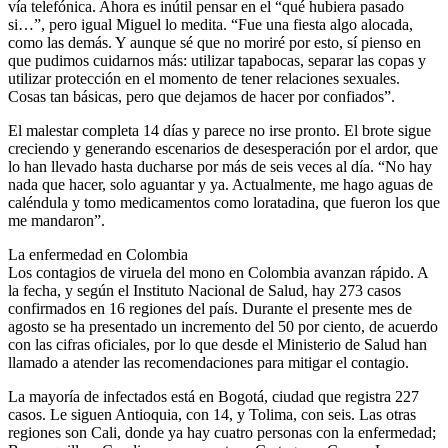
vía telefónica. Ahora es inútil pensar en el “qué hubiera pasado
si…”, pero igual Miguel lo medita. “Fue una fiesta algo alocada,
como las demás. Y aunque sé que no moriré por esto, sí pienso en
que pudimos cuidarnos más: utilizar tapabocas, separar las copas y
utilizar protección en el momento de tener relaciones sexuales.
Cosas tan básicas, pero que dejamos de hacer por confiados”.
El malestar completa 14 días y parece no irse pronto. El brote sigue
creciendo y generando escenarios de desesperación por el ardor, que
lo han llevado hasta ducharse por más de seis veces al día. “No hay
nada que hacer, solo aguantar y ya. Actualmente, me hago aguas de
caléndula y tomo medicamentos como loratadina, que fueron los que
me mandaron”.
La enfermedad en Colombia
Los contagios de viruela del mono en Colombia avanzan rápido. A
la fecha, y según el Instituto Nacional de Salud, hay 273 casos
confirmados en 16 regiones del país. Durante el presente mes de
agosto se ha presentado un incremento del 50 por ciento, de acuerdo
con las cifras oficiales, por lo que desde el Ministerio de Salud han
llamado a atender las recomendaciones para mitigar el contagio.
La mayoría de infectados está en Bogotá, ciudad que registra 227
casos. Le siguen Antioquia, con 14, y Tolima, con seis. Las otras
regiones son Cali, donde ya hay cuatro personas con la enfermedad;