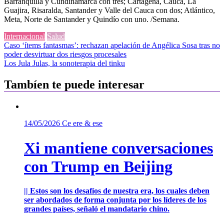
Barranquilla y Cundinamarca con tres; Cartagena, Cauca, La
Guajira, Risaralda, Santander y Valle del Cauca con dos; Atlántico,
Meta, Norte de Santander y Quindío con uno. /Semana.
Internacional
Salud
Navegación
Caso ‘ítems fantasmas’: rechazan apelación de Angélica Sosa tras no
poder desvirtuar dos riesgos procesales
de
Los Jula Julas, la sonoterapia del tinku
entradas
Tambíen te puede interesar
14/05/2026
Ce ere & ese
Xi mantiene conversaciones
con Trump en Beijing
|| Estos son los desafíos de nuestra era, los cuales deben
ser abordados de forma conjunta por los líderes de los
grandes países, señaló el mandatario chino.