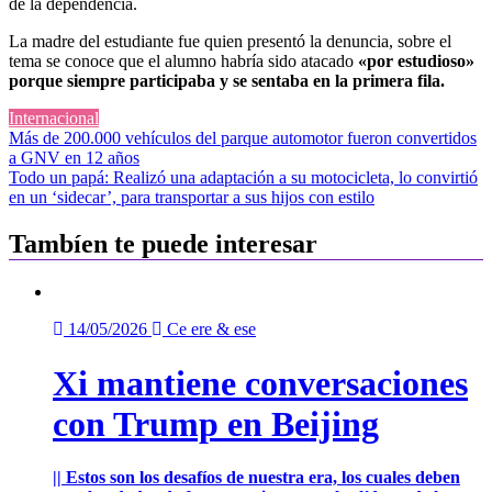
de la dependencia.
La madre del estudiante fue quien presentó la denuncia, sobre el
tema se conoce que el alumno habría sido atacado
«por estudioso»
porque siempre participaba y se sentaba en la primera fila.
Internacional
Navegación
Más de 200.000 vehículos del parque automotor fueron convertidos
a GNV en 12 años
de
Todo un papá: Realizó una adaptación a su motocicleta, lo convirtió
entradas
en un ‘sidecar’, para transportar a sus hijos con estilo
Tambíen te puede interesar
14/05/2026
Ce ere & ese
Xi mantiene conversaciones
con Trump en Beijing
|| Estos son los desafíos de nuestra era, los cuales deben