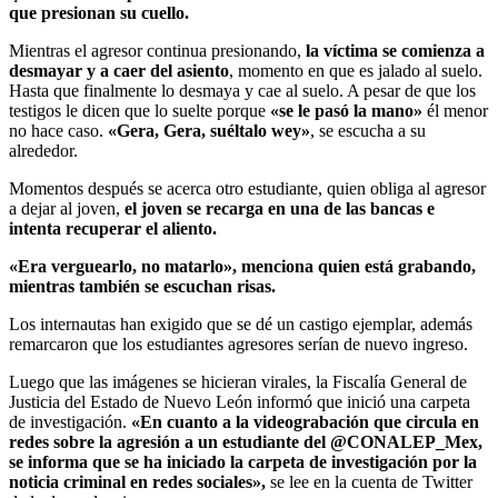
que presionan su cuello.
Mientras el agresor continua presionando,
la víctima se comienza a
desmayar y a caer del asiento
, momento en que es jalado al suelo.
Hasta que finalmente lo desmaya y cae al suelo. A pesar de que los
testigos le dicen que lo suelte porque
«se le pasó la mano»
él menor
no hace caso.
«Gera, Gera, suéltalo wey»
, se escucha a su
alrededor.
Momentos después se acerca otro estudiante, quien obliga al agresor
a dejar al joven,
el joven se recarga en una de las bancas e
intenta recuperar el aliento.
«Era verguearlo, no matarlo», menciona quien está grabando,
mientras también se escuchan risas.
Los internautas han exigido que se dé un castigo ejemplar, además
remarcaron que los estudiantes agresores serían de nuevo ingreso.
Luego que las imágenes se hicieran virales, la Fiscalía General de
Justicia del Estado de Nuevo León informó que inició una carpeta
de investigación.
«En cuanto a la videograbación que circula en
redes sobre la agresión a un estudiante del @CONALEP_Mex,
se informa que se ha iniciado la carpeta de investigación por la
noticia criminal en redes sociales»,
se lee en la cuenta de Twitter