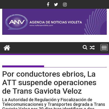
Saltar
al
contenido
Por conductores ebrios, La
ATT suspende operaciones
de Trans Gaviota Veloz
La Autoridad de Regulación y Fiscalización de
Telecomunicaciones y Transportes degrada a Trans
Gaviota Veloz por 30 días tras identificar a dos