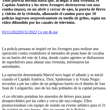
Todo parecía normal hasta que, al llegar a una vivienda, el
Capitán América y los otros Avengers destruyeron con una
comba (mazo), en un abrir y cerrar de ojos, la puerta de fierro
y vidrios de la vivienda, allanando el camino para que 10
policías ingresen sorpresivamente en medio de gritos, según un
video difundido por los canales de televisión.
03/11/2022
03/11/2022
Ce ere & ese
La policía peruana se inspiró en los Avengers para realizar una
operación contra vendedores al menudeo de pasta base de cocaína
en un barrio del este de Lima, donde cuatro agentes se disfrazaron
de superhéroes para allanar una vivienda, informaron las
autoridades.
La operación denominada Marvel tuvo lugar el sábado y se inició
cuando el Capitán América, Thor, Spiderman y la Viuda Negra
recorrían a pie las calles de un peligroso barrio en el distrito de San
Juan de Lurigancho, uno de los más poblados de la capital peruana.
«Los oficiales portaban los atuendos de héroes para pasar
desapercibidos por las calles y cerca (de un) colegio. Ellos
promocionaban con equipo de sonido un evento artístico para el 31
de octubre en otro lugar», dijo un vocero de la Policía.