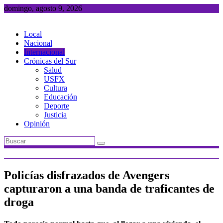
Saltar
domingo, agosto 9, 2026
al
contenido
Local
Nacional
Internacional
Crónicas del Sur
Salud
USFX
Cultura
Educación
Deporte
Justicia
Opinión
Policías disfrazados de Avengers
capturaron a una banda de traficantes de
droga