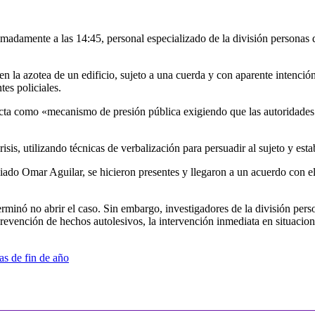
mente a las 14:45, personal especializado de la división personas de l
en la azotea de un edificio, sujeto a una cuerda y con aparente intenció
tes policiales.
ducta como «mecanismo de presión pública exigiendo que las autoridades
is, utilizando técnicas de verbalización para persuadir al sujeto y estab
iado Omar Aguilar, se hicieron presentes y llegaron a un acuerdo con e
eterminó no abrir el caso. Sin embargo, investigadores de la división p
prevención de hechos autolesivos, la intervención inmediata en situacione
as de fin de año