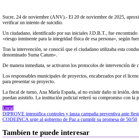
Sucre, 24 de noviembre (ANV).- El 20 de noviembre de 2025, aproximada
verificar un intento de suicidio.
Un ciudadano, identificado por sus iniciales J.D.B.T., fue encontrado 
«riesgo inminente para la integridad física de esa persona», según fuen
Tras la intervención, se conoció que el ciudadano utilizaba esta con
denominado Suma Catum».
De manera inmediata, se activaron los protocolos de intervención de cris
Los responsables municipales de proyectos, encabezados por el licenc
para presentar su proyecto.
La fiscal de turno, Ana María Espada, al no existir daño ni lesión, d
puedan asistirlo. La institución policial reiteró su compromiso con la 
Local
Navegación
DIPROVE intensifica controles y lanza campaña preventiva ante fiest
CODEINCA urge al gobierno de Paz a cumplir su promesa de 50/50
de
entradas
Tambíen te puede interesar