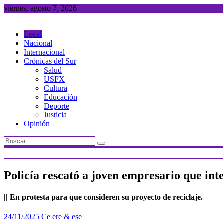
Saltar
viernes, agosto 7, 2026
al
contenido
Local
Nacional
Internacional
Crónicas del Sur
Salud
USFX
Cultura
Educación
Deporte
Justicia
Opinión
Policía rescató a joven empresario que int
|| En protesta para que consideren su proyecto de reciclaje.
24/11/2025
Ce ere & ese