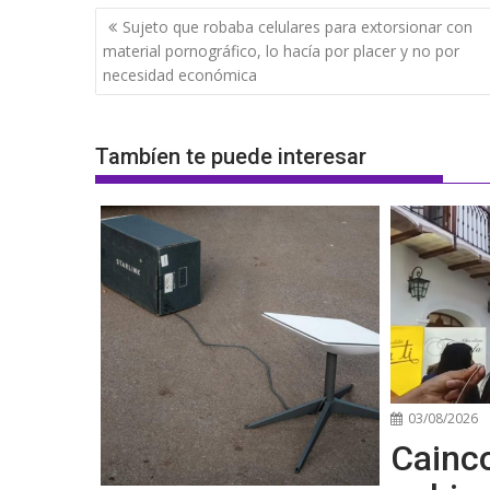
Navegación
Sujeto que robaba celulares para extorsionar con
de
material pornográfico, lo hacía por placer y no por
entradas
necesidad económica
Tambíen te puede interesar
03/08/2026
Cainco