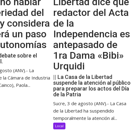
no hablar
Libertad dice que
riedad del
redactor del Acta
y considera
de la
erá un paso
Independencia es
 autonomías
antepasado de
1ra Dama «Bibi»
debate sobre el
l.
Urquidi
gosto (ANV).- La
|| La Casa de la Libertad
e la Cámara de Industria
suspende la atención al público
ainco), Paola...
para preparar los actos del Día
de la Patria
Sucre, 3 de agosto (ANV).- La Casa
de la Libertad ha suspendido
temporalmente la atención al...
Local