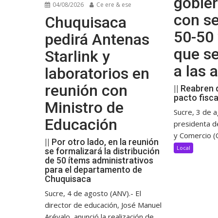
gobier
04/08/2026
Ce ere & ese
con se
Chuquisaca
50-50 
pedirá Antenas
que s
Starlink y
a las
laboratorios en
reunión con
|| Reabren 
pacto fisca
Ministro de
Sucre, 3 de a
Educación
presidenta d
y Comercio (C
|| Por otro lado, en la reunión
Local
se formalizará la distribución
de 50 ítems administrativos
para el departamento de
Chuquisaca
Sucre, 4 de agosto (ANV).- El
director de educación, José Manuel
Arévalo, anunció la realización de...