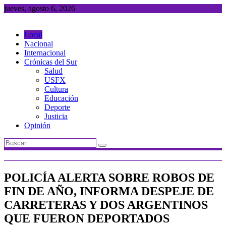
Saltar
jueves, agosto 6, 2026
al
contenido
Local
Nacional
Internacional
Crónicas del Sur
Salud
USFX
Cultura
Educación
Deporte
Justicia
Opinión
POLICÍA ALERTA SOBRE ROBOS DE
FIN DE AÑO, INFORMA DESPEJE DE
CARRETERAS Y DOS ARGENTINOS
QUE FUERON DEPORTADOS