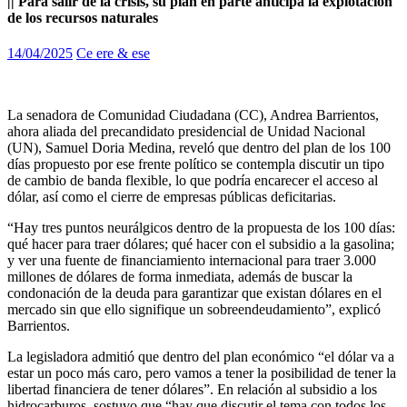
|| Para salir de la crísis, su plan en parte anticipa la explotación
de los recursos naturales
14/04/2025
Ce ere & ese
La senadora de Comunidad Ciudadana (CC), Andrea Barrientos,
ahora aliada del precandidato presidencial de Unidad Nacional
(UN), Samuel Doria Medina, reveló que dentro del plan de los 100
días propuesto por ese frente político se contempla discutir un tipo
de cambio de banda flexible, lo que podría encarecer el acceso al
dólar, así como el cierre de empresas públicas deficitarias.
“Hay tres puntos neurálgicos dentro de la propuesta de los 100 días:
qué hacer para traer dólares; qué hacer con el subsidio a la gasolina;
y ver una fuente de financiamiento internacional para traer 3.000
millones de dólares de forma inmediata, además de buscar la
condonación de la deuda para garantizar que existan dólares en el
mercado sin que ello signifique un sobreendeudamiento”, explicó
Barrientos.
La legisladora admitió que dentro del plan económico “el dólar va a
estar un poco más caro, pero vamos a tener la posibilidad de tener la
libertad financiera de tener dólares”. En relación al subsidio a los
hidrocarburos, sostuvo que “hay que discutir el tema con todos los