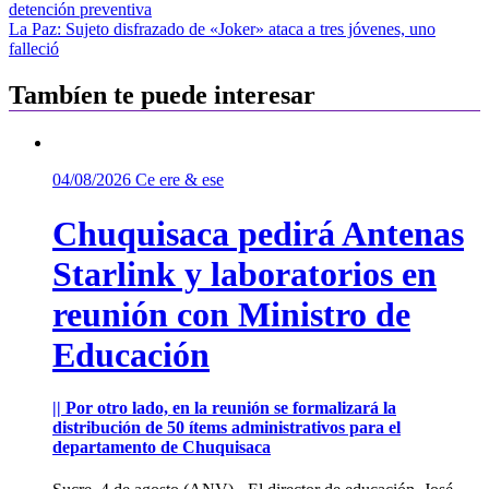
detención preventiva
de
La Paz: Sujeto disfrazado de «Joker» ataca a tres jóvenes, uno
entradas
falleció
Tambíen te puede interesar
04/08/2026
Ce ere & ese
Chuquisaca pedirá Antenas
Starlink y laboratorios en
reunión con Ministro de
Educación
|| Por otro lado, en la reunión se formalizará la
distribución de 50 ítems administrativos para el
departamento de Chuquisaca