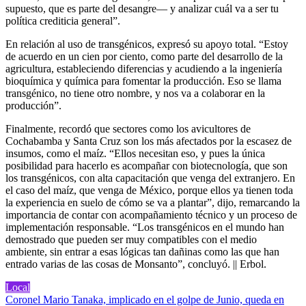
supuesto, que es parte del desangre— y analizar cuál va a ser tu
política crediticia general”.
En relación al uso de transgénicos, expresó su apoyo total. “Estoy
de acuerdo en un cien por ciento, como parte del desarrollo de la
agricultura, estableciendo diferencias y acudiendo a la ingeniería
bioquímica y química para fomentar la producción. Eso se llama
transgénico, no tiene otro nombre, y nos va a colaborar en la
producción”.
Finalmente, recordó que sectores como los avicultores de
Cochabamba y Santa Cruz son los más afectados por la escasez de
insumos, como el maíz. “Ellos necesitan eso, y pues la única
posibilidad para hacerlo es acompañar con biotecnología, que son
los transgénicos, con alta capacitación que venga del extranjero. En
el caso del maíz, que venga de México, porque ellos ya tienen toda
la experiencia en suelo de cómo se va a plantar”, dijo, remarcando la
importancia de contar con acompañamiento técnico y un proceso de
implementación responsable. “Los transgénicos en el mundo han
demostrado que pueden ser muy compatibles con el medio
ambiente, sin entrar a esas lógicas tan dañinas como las que han
entrado varias de las cosas de Monsanto”, concluyó. || Erbol.
Local
Navegación
Coronel Mario Tanaka, implicado en el golpe de Junio, queda en