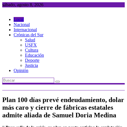
Saltar
sábado, agosto 8, 2026
al
contenido
Local
Nacional
Internacional
Crónicas del Sur
Salud
USFX
Cultura
Educación
Deporte
Justicia
Opinión
Plan 100 días prevé endeudamiento, dolar
más caro y cierre de fábricas estatales
admite aliada de Samuel Doria Medina