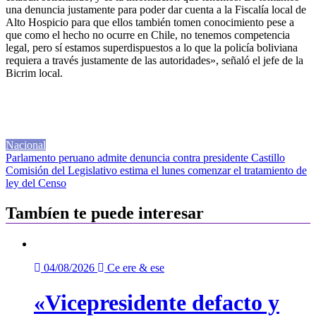
una denuncia justamente para poder dar cuenta a la Fiscalía local de
Alto Hospicio para que ellos también tomen conocimiento pese a
que como el hecho no ocurre en Chile, no tenemos competencia
legal, pero sí estamos superdispuestos a lo que la policía boliviana
requiera a través justamente de las autoridades», señaló el jefe de la
Bicrim local.
Nacional
Navegación
Parlamento peruano admite denuncia contra presidente Castillo
Comisión del Legislativo estima el lunes comenzar el tratamiento de
de
ley del Censo
entradas
Tambíen te puede interesar
04/08/2026
Ce ere & ese
«Vicepresidente defacto y