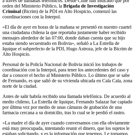
a través de llamadas telefónicos. Desde Chile han indicado que por
orden del Ministerio Público, la
Brigada de Investigación
Criminal
(Bicrim) de la PDI en Alto Hospicio, comenzó las
coordinaciones con la Interpol.
«El día de ayer en horas de la mañana se presentó en nuestro cuartel
una ciudadana chilena la que reportaba justamente haber recibido
mensajes alrededor de las 07:00, donde daban cuenta que su hijo
estaba siendo secuestrado en Bolivia», señaló a La Estrella de
Iquique el subprefecto de la PDI, Hugo Astroza, jefe de la Bicrim de
Alto Hospicio.
Personal de la Policía Nacional de Bolivia inició los trabajos de
coordinación con la Interpol, para tener los antecedentes del caso y
dar a conocer el hecho al Ministerio Público. Lo último que se sabe
de Fernando, es que salió de su vivienda ubicada en Cala Cala, zona
norte de la ciudad.
Antes de salir habría recibido una llamada telefónica. De acuerdo al
medio chileno, La Estrella de Iquique, Fernando Salazar fue captado
por última vez por medio de unas cámaras de grabación de una
farmacia cercana a su domicilio, tras lo cual se le perdió el rastro.
«La madre el día de ayer cuando conversamos con ella obviamente
está muy preocupada, intentando reunir el dinero, que los sujetos le
estaban solicitando, y es la información que tenemos. Le tomamos