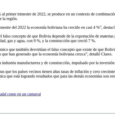
 al primer trimestre de 2022, se produce en un contexto de combinación
 la región.
trimestre del 2022 la economía boliviana ha crecido en casi 4 %”, desta
el falso concepto de que Bolivia depende de la exportación de materias 
idad, gas y agua, con 9 %, y la construcción que creció 7 %.
mico que también desvirtúan el falso concepto que existe de que Bolivia
as que han generado que la economía boliviana crezca”, detalló Clares.
industria manufacturera y de construcción, impulsado por la inversión p
ras que los países vecinos tienen altas tasas de inflación y cero crecim
mica que está logrando resultados que para las demás economías son env
ataúd como en un carnaval