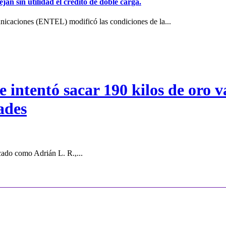
jan sin utilidad el crédito de doble carga.
icaciones (ENTEL) modificó las condiciones de la...
intentó sacar 190 kilos de oro va
ades
cado como Adrián L. R.,...