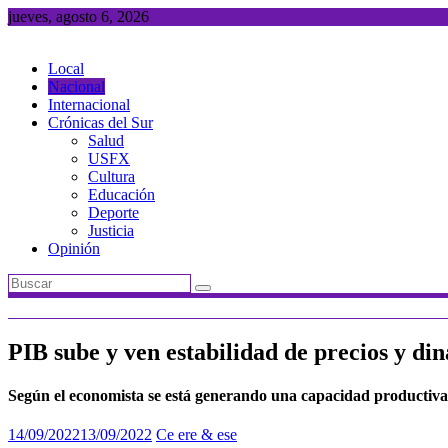
Saltar
jueves, agosto 6, 2026
al
contenido
Local
Nacional
Internacional
Crónicas del Sur
Salud
USFX
Cultura
Educación
Deporte
Justicia
Opinión
PIB sube y ven estabilidad de precios y d
Según el economista se está generando una capacidad productiva
14/09/2022
13/09/2022
Ce ere & ese