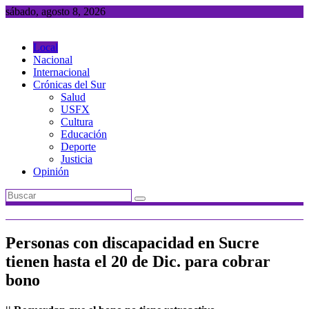
Saltar
sábado, agosto 8, 2026
al
contenido
Local
Nacional
Internacional
Crónicas del Sur
Salud
USFX
Cultura
Educación
Deporte
Justicia
Opinión
Personas con discapacidad en Sucre
tienen hasta el 20 de Dic. para cobrar
bono