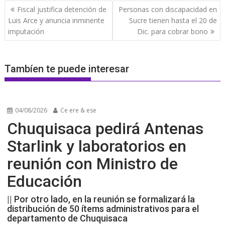
Navegación
Fiscal justifica detención de
Personas con discapacidad en
de
Luis Arce y anuncia inminente
Sucre tienen hasta el 20 de
entradas
imputación
Dic. para cobrar bono
Tambíen te puede interesar
04/08/2026
Ce ere & ese
Chuquisaca pedirá Antenas
Starlink y laboratorios en
reunión con Ministro de
Educación
|| Por otro lado, en la reunión se formalizará la
distribución de 50 ítems administrativos para el
departamento de Chuquisaca