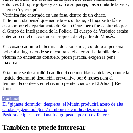
entonces Choque golpeó y asfixió a su pareja, hasta quitarle la vida,
la enterró y escapó.
Verónica fue enterrada en una fosa, dentro de un chaco.
El feminicida pensó que nadie la encontraría, al fugarse trató de
escapar por el departamento de Santa Cruz, pero fue capturado por
el Grupo de Inteligencia de la Policía. El cuerpo de Verónica estaba
enterrado en el chaco que es propiedad del padre de Moisés.
El acusado admitió haber matado a su pareja, condujo al personal
policial al lugar donde se encontraba el cuerpo. La familia de la
víctima no encuentra consuelo, piden justicia, exigen la pena
máxima.
Esta tarde se desarrolló la audiencia de medidas cautelares, donde la
justicia determinó detención preventiva por 6 meses para el
feminicida confeso, en el recinto penitenciario de El Abra. || Red
Uno
Nacional
Navegación
El “gigante dormido” despierta, el Mutún producirá acero de alta
calidad y generará $us 75 millones de utilidades por año
de
Pastora de iglesia cristiana fue golpeada por un ex feligres
entradas
Tambíen te puede interesar