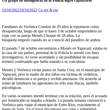
Un grupo de inteligencia de la Policía logró capturarlo
10/10/2022
10/10/2022
Ce ere & ese
Familiares de Verónica Condori de 29 años la reportaron como
desaparecida, luego de que el lunes 3 de octubre emprendiera un
viaje con su pareja Moisés Choque de 28 años. La
búsqueda empezó cuando no se conoció del paradero de ambos.
El pasado 7 de octubre encontraron a Moisés en Yapacaní, estaba en
la casa de sus padres, personal de la Policía lo arrestó con fines
investigativos. Al verse acorralado y sin posibilidad de escapar,
terminó confesando que había matado a su concubina.
Moisés y Verónica vivían juntos en Santa Cruz, en el municipio de
Yapacaní, pero la madre de dos niños era víctima de violencia,
decidió denunciar a su pareja y recibió amenazas. De acuerdo al
relato de familiares las agresiones no sólo eran físicas, también
psicológicas.
En varias ocasiones intentó terminar con la relación, pero el acusado
por feminicidio se negaba a dejarla. La pasada semana convenció a
Verónica para viajar al municipio de Entre Ríos, exactamente al
barrio de Sajta. En el lugar discutieron por celos e infidelidad,