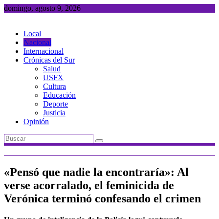
Saltar
domingo, agosto 9, 2026
al
contenido
Local
Nacional
Internacional
Crónicas del Sur
Salud
USFX
Cultura
Educación
Deporte
Justicia
Opinión
«Pensó que nadie la encontraría»: Al
verse acorralado, el feminicida de
Verónica terminó confesando el crimen