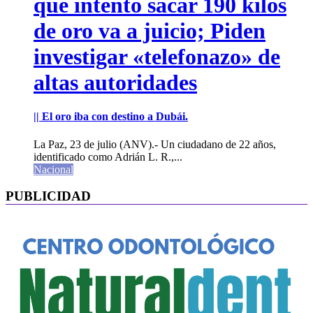
que intentó sacar 190 kilos
de oro va a juicio; Piden
investigar «telefonazo» de
altas autoridades
|| El oro iba con destino a Dubái.
La Paz, 23 de julio (ANV).- Un ciudadano de 22 años,
identificado como Adrián L. R.,...
Nacional
PUBLICIDAD