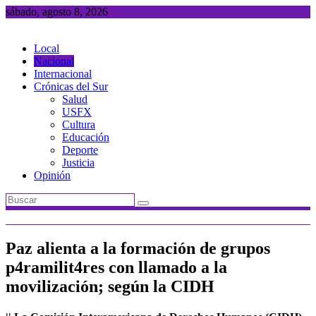
Saltar
sábado, agosto 8, 2026
al
contenido
Local
Nacional
Internacional
Crónicas del Sur
Salud
USFX
Cultura
Educación
Deporte
Justicia
Opinión
Paz alienta a la formación de grupos
p4ramilit4res con llamado a la
movilización; según la CIDH