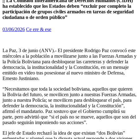
|| La Comisión Interamericana de Derechos Humanos (CIDH)
ha establecido que los Estados deben “excluir por completo la
participación de grupos civiles armados en tareas de seguridad
ciudadana o de orden público”
03/06/2026
Ce ere & ese
La Paz, 3 de junio (ANV).- El presidente Rodrigo Paz convocó este
miércoles a la población a movilizarse junto a las Fuerzas Armadas y
la Policía Boliviana para desbloquear las carreteras y defender la
democracia, la institucionalidad y la Constitución, en un mensaje
emitido en video tras posesionar al nuevo ministro de Defensa,
Ernesto Justiniano.
“Necesitamos que toda la sociedad boliviana, aquellos que quieren
la Bolivia del futuro, se movilicen junto a nuestras Fuerzas Armadas,
junto a nuestra Policía; se movilicen para desbloquear el país, para
defender la democracia, la institucionalidad y la Constitución”,
afirmó el mandatario. Paz sostuvo que el Gobierno cumplirá su
parte, pero advirtió que “si el país no se mueve, aquellos que son del
pasado seguirán imponiendo sus acciones”.
El jefe de Estado rechazó la idea de que existan “dos Bolivias”
enfrentadas y planteó que la disputa actual responde a dos visiones