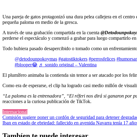
Una pareja de gatos protagonizó una dura pelea callejera en el centro
pequeña paloma en medio de la gresca.
A través de una grabación compartida en la cuenta
@Detodounpokoy
perderse el espectáculo y comenzó a grabar para luego compartirlo en l
Todo hubiera pasado desapercibido o tomado como un enfrentamiento habit
@detodounpokoymas
#gatostiktokers
#perrosfelices
#humorsa
#blooper😂
♬ sonido original – Valentina
El plumífero animaba la contienda sin temor a ser atacado por los feli
Como era de esperarse, el clip ha logrado casi medio millón de visuali
“La paloma es la entrenadora”, “El réferi nos dirá si ganaron por 
reacciones a la curiosa publicación de TikTok.
Internacional
Navegación
Comisión sugiere poner un cordón de seguridad para detener degradac
Iban en estado de ebriedad: fallecido en avenida Navarra tenía 17 año
de
entradas
Tambíen te puede interesar