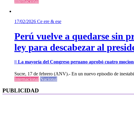
Internacional
17/02/2026
Ce ere & ese
Perú vuelve a quedarse sin p
ley para descabezar al presi
|| La mayoría del Congreso peruano aprobó cuatro mocione
Sucre, 17 de febrero (ANV).- En un nuevo episodio de inestabili
Internacional
Nacional
PUBLICIDAD