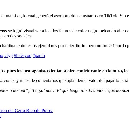
 de una pista, lo cual generó el asombro de los usuarios en TikTok. Si
mas
se logró visualizar a los dos felinos de color negro peleando al co
as redes sociales.
ual entre estos ejemplares por el territorio, pero no fue así por la par
no
#fyp
#likesyou
#parati
nos,
pues los protagonistas tenían a otro contrincante en la mira, l
zaciones y miles de comentarios que aplauden el valor del pajarito para 
puntos o nocaut”, “La paloma: ‘El que tenga miedo a morir que no naz
ión del Cerro Rico de Potosí
s