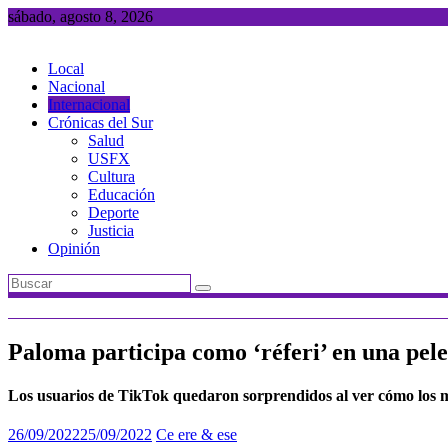
Saltar
sábado, agosto 8, 2026
al
contenido
Local
Nacional
Internacional
Crónicas del Sur
Salud
USFX
Cultura
Educación
Deporte
Justicia
Opinión
Paloma participa como ‘réferi’ en una pelea
Los usuarios de TikTok quedaron sorprendidos al ver cómo los m
26/09/2022
25/09/2022
Ce ere & ese