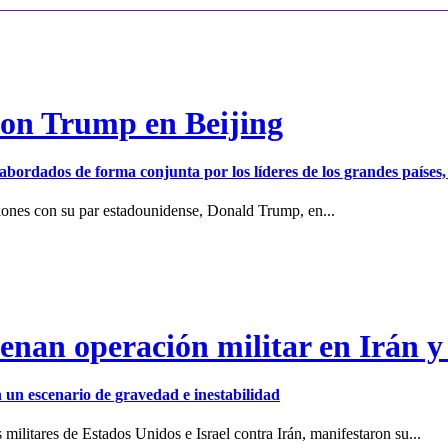
con Trump en Beijing
er abordados de forma conjunta por los líderes de los grandes países
iones con su par estadounidense, Donald Trump, en...
enan operación militar en Irán y
en un escenario de gravedad e inestabilidad
ilitares de Estados Unidos e Israel contra Irán, manifestaron su...