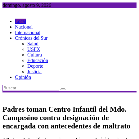
Saltar
domingo, agosto 9, 2026
al
contenido
Local
Nacional
Internacional
Crónicas del Sur
Salud
USFX
Cultura
Educación
Deporte
Justicia
Opinión
Padres toman Centro Infantil del Mdo.
Campesino contra designación de
encargada con antecedentes de maltrato