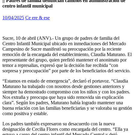
|| Padres de familia denuncian cambios en administración de
centro infantil municipal
10/04/2025
Ce ere & ese
Sucre, 10 de abril (ANV).- Un grupo de padres de familia del
Centro Infantil Municipal ubicado en inmediaciones del Mercado
Campesino de Sucre manifestó su preocupación por la reciente
remoción de la encargada del establecimiento, Claudia Maturano. El
representante del grupo, quien prefirió mantener el anonimato por
temor a represalias, expresó que la decisión fue recibida “con
sorpresa y preocupación” por parte de los beneficiarios del servicio.
“Estamos en estado de emergencia”, declaró el portavoz. “Claudia
Maturano ha trabajado con nosotros desde gestiones anteriores y
siempre ha demostrado compromiso con los niños y con los padres.
Nos extraña y preocupa que haya sido removida sin explicación
clara”. Según los padres, Maturano había logrado mantener una
buena relación con las familias beneficiarias y se valoraba su gestión
como positiva y estable.
Los padres también expresaron su desacuerdo con la nueva
designación de Cecilia Flores como encargada del centro. “Ella ya
estuvo a cargo del centro infantil del Mercado Central y dejó