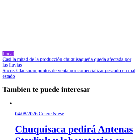
Local
Navegación
Casi la mitad de la producción chuquisaqueña queda afectada por
las lluvias
de
Sucre: Clausuran puntos de venta por comercializar pescado en mal
entradas
estado
Tambíen te puede interesar
04/08/2026
Ce ere & ese
Chuquisaca pedirá Antenas