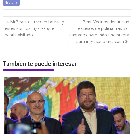
Nacional
Navegación
MrBeast estuvo en bolivia y
Beni: Vecinos denuncian
de
estes son los lugares que
excesos de policia tras ser
entradas
habría visitado
captados pateando una puerta
para ingresar a una casa
Tambíen te puede interesar