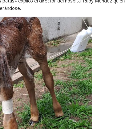
 patas» explicó el director del hospital Rudy Méndez quien
perándose.