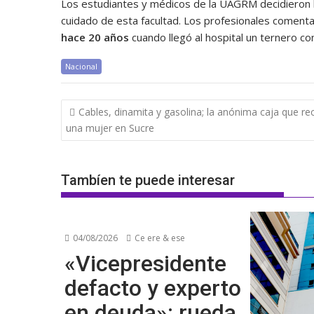
Los estudiantes y médicos de la UAGRM decidieron 
cuidado de esta facultad. Los profesionales comen
hace 20 años
cuando llegó al hospital un ternero c
Nacional
Navegación
Cables, dinamita y gasolina; la anónima caja que rec
de
una mujer en Sucre
entradas
Tambíen te puede interesar
04/08/2026
Ce ere & ese
«Vicepresidente
defacto y experto
en deuda»: rueda