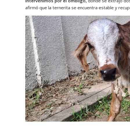
intervenimos por el ombligo,
dónde se extrajo dos
afirmó que la ternerita se encuentra estable y recu