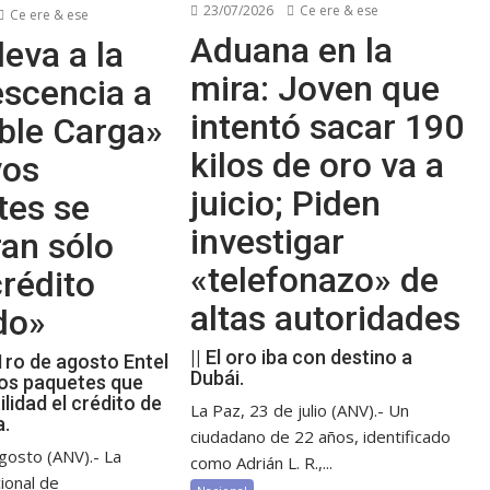
23/07/2026
Ce ere & ese
Ce ere & ese
Aduana en la
leva a la
mira: Joven que
escencia a
intentó sacar 190
ble Carga»
kilos de oro va a
vos
juicio; Piden
tes se
investigar
an sólo
«telefonazo» de
rédito
altas autoridades
do»
|| El oro iba con destino a
 1ro de agosto Entel
Dubái.
os paquetes que
ilidad el crédito de
La Paz, 23 de julio (ANV).- Un
a.
ciudadano de 22 años, identificado
gosto (ANV).- La
como Adrián L. R.,...
ional de