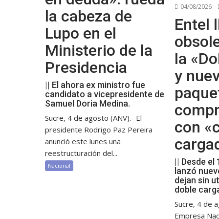
04/08/2026
la cabeza de
Entel l
Lupo en el
obsol
Ministerio de la
la «Do
Presidencia
y nue
|| El ahora ex ministro fue
paque
candidato a vicepresidente de
Samuel Doria Medina.
compr
Sucre, 4 de agosto (ANV).- El
con «c
presidente Rodrigo Paz Pereira
carga
anunció este lunes una
reestructuración del...
|| Desde el
Nacional
lanzó nuev
dejan sin ut
doble carg
Sucre, 4 de a
Empresa Nac