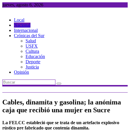
Saltar
jueves, agosto 6, 2026
al
contenido
Local
Nacional
Internacional
Crónicas del Sur
Salud
USFX
Cultura
Educación
Deporte
Justicia
Opinión
Cables, dinamita y gasolina; la anónima
caja que recibió una mujer en Sucre
La FELCC estableció que se trata de un artefacto explosivo
rústico pre fabricado que contenía dinamita.