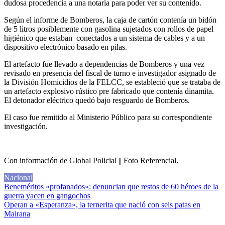
dudosa procedencia a una notaría para poder ver su contenido.
Según el informe de Bomberos, la caja de cartón contenía un bidón
de 5 litros posiblemente con gasolina sujetados con rollos de papel
higiénico que estaban conectados a un sistema de cables y a un
dispositivo electrónico basado en pilas.
El artefacto fue llevado a dependencias de Bomberos y una vez
revisado en presencia del fiscal de turno e investigador asignado de
la División Homicidios de la FELCC, se estableció que se trataba de
un artefacto explosivo rústico pre fabricado que contenía dinamita.
El detonador eléctrico quedó bajo resguardo de Bomberos.
El caso fue remitido al Ministerio Público para su correspondiente
investigación.
Con información de Global Policial || Foto Referencial.
Nacional
Navegación
Beneméritos «profanados»: denuncian que restos de 60 héroes de la
guerra yacen en gangochos
de
Operan a «Esperanza», la ternerita que nació con seis patas en
entradas
Mairana