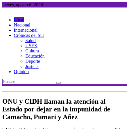
Saltar
jueves, agosto 6, 2026
al
contenido
Local
Nacional
Internacional
Crónicas del Sur
Salud
USFX
Cultura
Educación
Deporte
Justicia
Opinión
ONU y CIDH llaman la atención al
Estado por dejar en la impunidad de
Camacho, Pumari y Añez