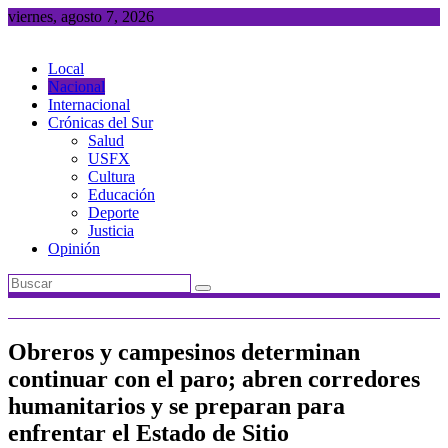
Saltar
viernes, agosto 7, 2026
al
contenido
Local
Nacional
Internacional
Crónicas del Sur
Salud
USFX
Cultura
Educación
Deporte
Justicia
Opinión
Obreros y campesinos determinan
continuar con el paro; abren corredores
humanitarios y se preparan para
enfrentar el Estado de Sitio