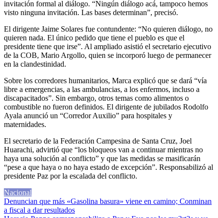
invitación formal al diálogo. “Ningún diálogo acá, tampoco hemos
visto ninguna invitación. Las bases determinan”, precisó.
El dirigente Jaime Solares fue contundente: “No quieren diálogo, no
quieren nada. El único pedido que tiene el pueblo es que el
presidente tiene que irse”. Al ampliado asistió el secretario ejecutivo
de la COB, Mario Argollo, quien se incorporó luego de permanecer
en la clandestinidad.
Sobre los corredores humanitarios, Marca explicó que se dará “vía
libre a emergencias, a las ambulancias, a los enfermos, incluso a
discapacitados”. Sin embargo, otros temas como alimentos o
combustible no fueron definidos. El dirigente de jubilados Rodolfo
Ayala anunció un “Corredor Auxilio” para hospitales y
maternidades.
El secretario de la Federación Campesina de Santa Cruz, Joel
Huarachi, advirtió que “los bloqueos van a continuar mientras no
haya una solución al conflicto” y que las medidas se masificarán
“pese a que haya o no haya estado de excepción”. Responsabilizó al
presidente Paz por la escalada del conflicto.
Nacional
Navegación
Denuncian que más «Gasolina basura» viene en camino; Conminan
a fiscal a dar resultados
de