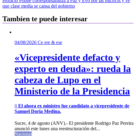
Horacio Poppe corresponsabiliza a Paz y Evo por las mu3rt3s y ve
entradas
que clase media se cansa del gobierno
Tambíen te puede interesar
04/08/2026
Ce ere & ese
«Vicepresidente defacto y
experto en deuda»: rueda la
cabeza de Lupo en el
Ministerio de la Presidencia
|| El ahora ex ministro fue candidato a vicepresidente de
Samuel Doria Medina.
Sucre, 4 de agosto (ANV).- El presidente Rodrigo Paz Pereira
anunció este lunes una reestructuración del...
Nacional