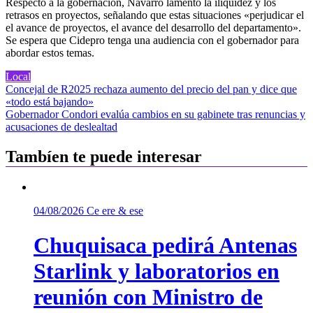
Respecto a la gobernación, Navarro lamentó la iliquidez y los
retrasos en proyectos, señalando que estas situaciones «perjudicar el
el avance de proyectos, el avance del desarrollo del departamento».
Se espera que Cidepro tenga una audiencia con el gobernador para
abordar estos temas.
Local
Navegación
Concejal de R2025 rechaza aumento del precio del pan y dice que
«todo está bajando»
de
Gobernador Condori evalúa cambios en su gabinete tras renuncias y
entradas
acusaciones de deslealtad
Tambíen te puede interesar
04/08/2026
Ce ere & ese
Chuquisaca pedirá Antenas
Starlink y laboratorios en
reunión con Ministro de