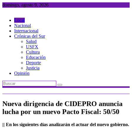
Saltar
domingo, agosto 9, 2026
al
contenido
Local
Nacional
Internacional
Crónicas del Sur
Salud
USFX
Cultura
Educación
Deporte
Justicia
Opinión
Nueva dirigencia de CIDEPRO anuncia
lucha por un nuevo Pacto Fiscal: 50/50
|| En los siguientes días analizarán el actuar del nuevo gobierno.