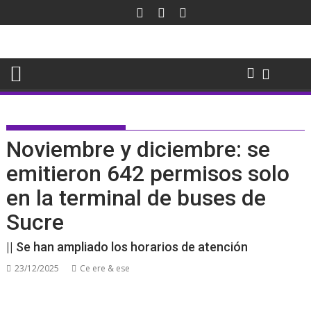
Saltar
al
contenido
Noviembre y diciembre: se
emitieron 642 permisos solo
en la terminal de buses de
Sucre
|| Se han ampliado los horarios de atención
23/12/2025
Ce ere & ese