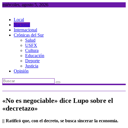
Saltar
miércoles, agosto 5, 2026
al
contenido
Local
Nacional
Internacional
Crónicas del Sur
Salud
USFX
Cultura
Educación
Deporte
Justicia
Opinión
«No es negociable» dice Lupo sobre el
«decretazo»
|| Ratificó que, con el decreto, se busca sincerar la economía.