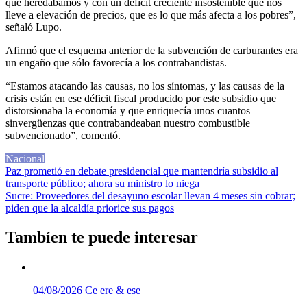
que heredábamos y con un déficit creciente insostenible que nos
lleve a elevación de precios, que es lo que más afecta a los pobres”,
señaló Lupo.
Afirmó que el esquema anterior de la subvención de carburantes era
un engaño que sólo favorecía a los contrabandistas.
“Estamos atacando las causas, no los síntomas, y las causas de la
crisis están en ese déficit fiscal producido por este subsidio que
distorsionaba la economía y que enriquecía unos cuantos
sinvergüenzas que contrabandeaban nuestro combustible
subvencionado”, comentó.
Nacional
Navegación
Paz prometió en debate presidencial que mantendría subsidio al
transporte público; ahora su ministro lo niega
de
Sucre: Proveedores del desayuno escolar llevan 4 meses sin cobrar;
entradas
piden que la alcaldía priorice sus pagos
Tambíen te puede interesar
04/08/2026
Ce ere & ese