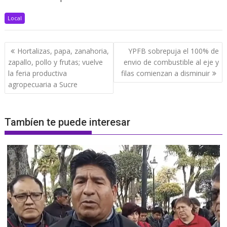
Local
Navegación
Hortalizas, papa, zanahoria,
YPFB sobrepuja el 100% de
de
zapallo, pollo y frutas; vuelve
envio de combustible al eje y
entradas
la feria productiva
filas comienzan a disminuir
agropecuaria a Sucre
Tambíen te puede interesar