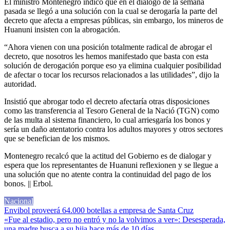
El ministro Montenegro indicó que en el diálogo de la semana
pasada se llegó a una solución con la cual se derogaría la parte del
decreto que afecta a empresas públicas, sin embargo, los mineros de
Huanuni insisten con la abrogación.
“Ahora vienen con una posición totalmente radical de abrogar el
decreto, que nosotros les hemos manifestado que basta con esta
solución de derogación porque eso ya elimina cualquier posibilidad
de afectar o tocar los recursos relacionados a las utilidades”, dijo la
autoridad.
Insistió que abrogar todo el decreto afectaría otras disposiciones
como las transferencia al Tesoro General de la Nació (TGN) como
de las multa al sistema financiero, lo cual arriesgaría los bonos y
sería un daño atentatorio contra los adultos mayores y otros sectores
que se benefician de los mismos.
Montenegro recalcó que la actitud del Gobierno es de dialogar y
espera que los representantes de Huanuni reflexionen y se llegue a
una solución que no atente contra la continuidad del pago de los
bonos. || Erbol.
Nacional
Navegación
Envibol proveerá 64.000 botellas a empresa de Santa Cruz
«Fue al estadio, pero no entró y no la volvimos a ver»: Desesperada,
de
una madre busca a su hija hace más de 10 días