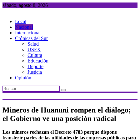
Saltar
sábado, agosto 8, 2026
al
contenido
Local
Nacional
Internacional
Crónicas del Sur
Salud
USFX
Cultura
Educación
Deporte
Justicia
Opinión
Mineros de Huanuni rompen el diálogo;
el Gobierno ve una posición radical
Los mineros rechazan el Decreto 4783 porque dispone
transferir partes de las utilidades de las empresas públicas para