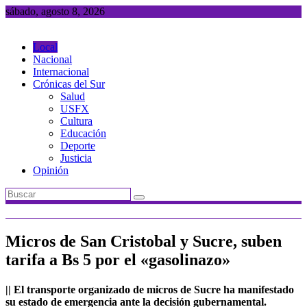
Saltar
sábado, agosto 8, 2026
al
contenido
Local
Nacional
Internacional
Crónicas del Sur
Salud
USFX
Cultura
Educación
Deporte
Justicia
Opinión
Micros de San Cristobal y Sucre, suben
tarifa a Bs 5 por el «gasolinazo»
|| El transporte organizado de micros de Sucre ha manifestado
su estado de emergencia ante la decisión gubernamental.