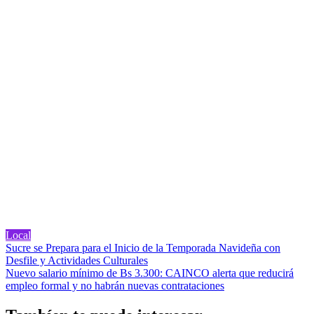
Local
Navegación
Sucre se Prepara para el Inicio de la Temporada Navideña con
Desfile y Actividades Culturales
de
Nuevo salario mínimo de Bs 3.300: CAINCO alerta que reducirá
entradas
empleo formal y no habrán nuevas contrataciones