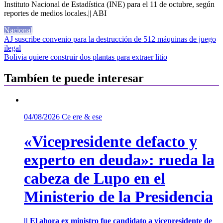
Instituto Nacional de Estadística (INE) para el 11 de octubre, según
reportes de medios locales.|| ABI
Nacional
Navegación
AJ suscribe convenio para la destrucción de 512 máquinas de juego
ilegal
de
Bolivia quiere construir dos plantas para extraer litio
entradas
Tambíen te puede interesar
04/08/2026
Ce ere & ese
«Vicepresidente defacto y
experto en deuda»: rueda la
cabeza de Lupo en el
Ministerio de la Presidencia
|| El ahora ex ministro fue candidato a vicepresidente de