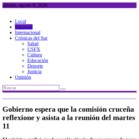
Saltar
sábado, agosto 8, 2026
al
contenido
Local
Nacional
Internacional
Crónicas del Sur
Salud
USFX
Cultura
Educación
Deporte
Justicia
Opinión
Gobierno espera que la comisión cruceña
reflexione y asista a la reunión del martes
11