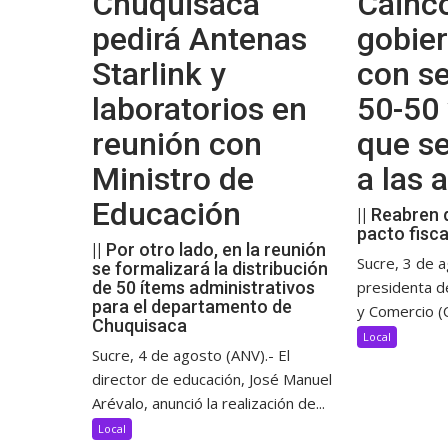
Chuquisaca
Cainco
pedirá Antenas
gobier
Starlink y
con se
laboratorios en
50-50 
reunión con
que s
Ministro de
a las
Educación
|| Reabren 
pacto fisca
|| Por otro lado, en la reunión
Sucre, 3 de a
se formalizará la distribución
de 50 ítems administrativos
presidenta d
para el departamento de
y Comercio (C
Chuquisaca
Local
Sucre, 4 de agosto (ANV).- El
director de educación, José Manuel
Arévalo, anunció la realización de...
Local