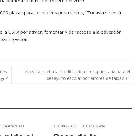
o la primera semana de febrero del 2025.
5.000 plazas para los nuevos postulantes,” Todavía se está
e la USFX por atraer, fomentar y dar acceso a la educación
roxim gestión.
ines
No se aprueba la modificación presupuestaria para el
desayuno escolar por errores de taipeo
gre”
Ce ere & ese
03/08/2026
Ce ere & ese