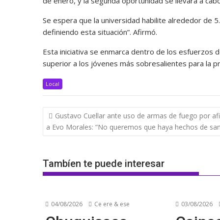
de enero, y la segunda oportunidad se llevará a cab
Se espera que la universidad habilite alrededor de 
definiendo esta situación”. Afirmó.
Esta iniciativa se enmarca dentro de los esfuerzos d
superior a los jóvenes más sobresalientes para la p
Local
Navegación
Gustavo Cuellar ante uso de armas de fuego por af
de
a Evo Morales: “No queremos que haya hechos de san
entradas
Tambíen te puede interesar
04/08/2026
Ce ere & ese
03/08/2026