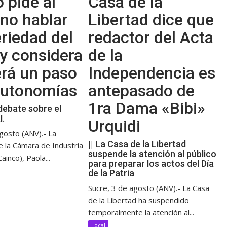
 pide al
Casa de la
no hablar
Libertad dice que
riedad del
redactor del Acta
y considera
de la
erá un paso
Independencia es
 autonomías
antepasado de
1ra Dama «Bibi»
debate sobre el
l.
Urquidi
gosto (ANV).- La
|| La Casa de la Libertad
e la Cámara de Industria
suspende la atención al público
ainco), Paola...
para preparar los actos del Día
de la Patria
Sucre, 3 de agosto (ANV).- La Casa
de la Libertad ha suspendido
temporalmente la atención al...
Local