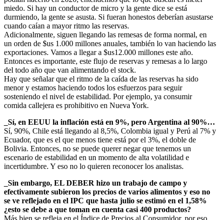
miedo. Si hay un conductor de micro y la gente dice se está
durmiendo, la gente se asusta. Si fueran honestos deberían asustarse
cuando caían a mayor ritmo las reservas.
Adicionalmente, siguen llegando las remesas de forma normal, en
un orden de $us 1.000 millones anuales, también lo van haciendo las
exportaciones. Vamos a llegar a $us12.000 millones este año.
Entonces es importante, este flujo de reservas y remesas a lo largo
del todo año que van alimentando el stock.
Hay que señalar que el ritmo de la caída de las reservas ha sido
menor y estamos haciendo todos los esfuerzos para seguir
sosteniendo el nivel de estabilidad. Por ejemplo, ya consumir
comida callejera es prohibitivo en Nueva York.
_Sí, en EEUU la inflación está en 9%, pero Argentina al 90%…
Sí, 90%, Chile está llegando al 8,5%, Colombia igual y Perú al 7% y
Ecuador, que es el que menos tiene está por el 3%, el doble de
Bolivia. Entonces, no se puede querer negar que tenemos un
escenario de estabilidad en un momento de alta volatilidad e
incertidumbre. Y eso no lo quieren reconocer los analistas.
_Sin embargo, EL DEBER hizo un trabajo de campo y
efectivamente subieron los precios de varios alimentos y eso no
se ve reflejado en el IPC que hasta julio se estimó en el 1,58%
¿esto se debe a que toman en cuenta casi 400 productos?
Más bien se refleja en el Índice de Precios al Consumidor, por eso