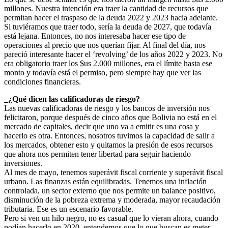
millones. Nuestra intención era traer la cantidad de recursos que
permitan hacer el traspaso de la deuda 2022 y 2023 hacia adelante.
Si tuviéramos que traer todo, sería la deuda de 2027, que todavía
está lejana. Entonces, no nos interesaba hacer ese tipo de
operaciones al precio que nos querían fijar. Al final del día, nos
pareció interesante hacer el ‘revolving’ de los años 2022 y 2023. No
era obligatorio traer los $us 2.000 millones, era el límite hasta ese
monto y todavía está el permiso, pero siempre hay que ver las
condiciones financieras.
_¿Qué dicen las calificadoras de riesgo?
Las nuevas calificadoras de riesgo y los bancos de inversión nos
felicitaron, porque después de cinco años que Bolivia no está en el
mercado de capitales, decir que uno va a emitir es una cosa y
hacerlo es otra. Entonces, nosotros tuvimos la capacidad de salir a
los mercados, obtener esto y quitamos la presión de esos recursos
que ahora nos permiten tener libertad para seguir haciendo
inversiones.
Al mes de mayo, tenemos superávit fiscal corriente y superávit fiscal
urbano. Las finanzas están equilibradas. Tenemos una inflación
controlada, un sector externo que nos permite un balance positivo,
disminución de la pobreza extrema y moderada, mayor recaudación
tributaria. Ese es un escenario favorable.
Pero si ven un hilo negro, no es casual que lo vieran ahora, cuando
podían hacerlo en 2020, entendemos que lo que buscan es meter