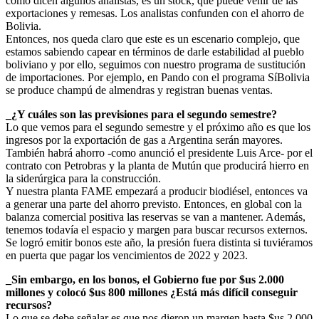
como dicen algunos analistas, es un stock, que puede venir de las
exportaciones y remesas. Los analistas confunden con el ahorro de
Bolivia.
Entonces, nos queda claro que este es un escenario complejo, que
estamos sabiendo capear en términos de darle estabilidad al pueblo
boliviano y por ello, seguimos con nuestro programa de sustitución
de importaciones. Por ejemplo, en Pando con el programa SíBolivia
se produce champú de almendras y registran buenas ventas.
_¿Y cuáles son las previsiones para el segundo semestre?
Lo que vemos para el segundo semestre y el próximo año es que los
ingresos por la exportación de gas a Argentina serán mayores.
También habrá ahorro -como anunció el presidente Luis Arce- por el
contrato con Petrobras y la planta de Mutún que producirá hierro en
la siderúrgica para la construcción.
Y nuestra planta FAME empezará a producir biodiésel, entonces va
a generar una parte del ahorro previsto. Entonces, en global con la
balanza comercial positiva las reservas se van a mantener. Además,
tenemos todavía el espacio y margen para buscar recursos externos.
Se logró emitir bonos este año, la presión fuera distinta si tuviéramos
en puerta que pagar los vencimientos de 2022 y 2023.
_Sin embargo, en los bonos, el Gobierno fue por $us 2.000
millones y colocó $us 800 millones ¿Está más difícil conseguir
recursos?
Lo que se debe señalar es que nos dieron un margen hasta $us 2.000