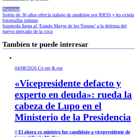
Nacional
Navegación
Sujeto de 36 años ofrecía trabajo de modelaje por RRSS y les exigía
fotografías intimas
de
Izquierda llama al ‘Estado Mayor de los Yungas’ a la defensa del
entradas
nuevo mercado de la coca
Tambíen te puede interesar
04/08/2026
Ce ere & ese
«Vicepresidente defacto y
experto en deuda»: rueda la
cabeza de Lupo en el
Ministerio de la Presidencia
|| El ahora ex ministro fue candidato a vicepresidente de