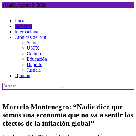
Saltar
sábado, agosto 8, 2026
al
contenido
Local
Nacional
Internacional
Crónicas del Sur
Salud
USFX
Cultura
Educación
Deporte
Justicia
Opinión
Marcelo Montenegro: “Nadie dice que
somos una economía que no va a sentir los
efectos de la inflación global”