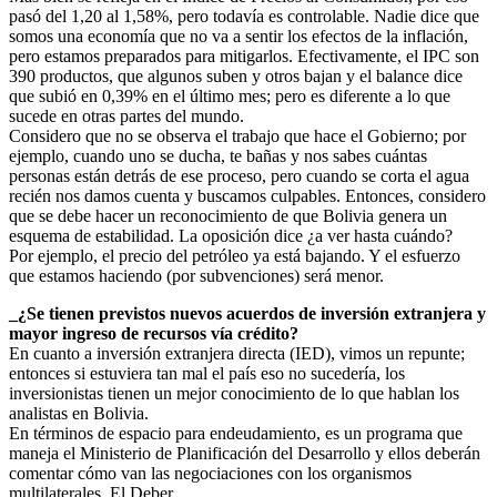
pasó del 1,20 al 1,58%, pero todavía es controlable. Nadie dice que
somos una economía que no va a sentir los efectos de la inflación,
pero estamos preparados para mitigarlos. Efectivamente, el IPC son
390 productos, que algunos suben y otros bajan y el balance dice
que subió en 0,39% en el último mes; pero es diferente a lo que
sucede en otras partes del mundo.
Considero que no se observa el trabajo que hace el Gobierno; por
ejemplo, cuando uno se ducha, te bañas y nos sabes cuántas
personas están detrás de ese proceso, pero cuando se corta el agua
recién nos damos cuenta y buscamos culpables. Entonces, considero
que se debe hacer un reconocimiento de que Bolivia genera un
esquema de estabilidad. La oposición dice ¿a ver hasta cuándo?
Por ejemplo, el precio del petróleo ya está bajando. Y el esfuerzo
que estamos haciendo (por subvenciones) será menor.
_¿Se tienen previstos nuevos acuerdos de inversión extranjera y
mayor ingreso de recursos vía crédito?
En cuanto a inversión extranjera directa (IED), vimos un repunte;
entonces si estuviera tan mal el país eso no sucedería, los
inversionistas tienen un mejor conocimiento de lo que hablan los
analistas en Bolivia.
En términos de espacio para endeudamiento, es un programa que
maneja el Ministerio de Planificación del Desarrollo y ellos deberán
comentar cómo van las negociaciones con los organismos
multilaterales. El Deber.