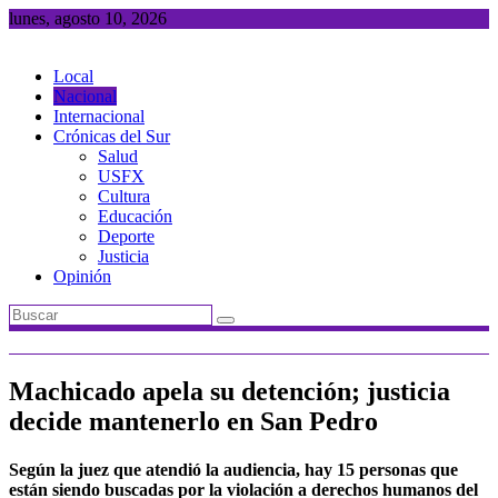
Saltar
lunes, agosto 10, 2026
al
contenido
Local
Nacional
Internacional
Crónicas del Sur
Salud
USFX
Cultura
Educación
Deporte
Justicia
Opinión
Machicado apela su detención; justicia
decide mantenerlo en San Pedro
Según la juez que atendió la audiencia, hay 15 personas que
están siendo buscadas por la violación a derechos humanos del