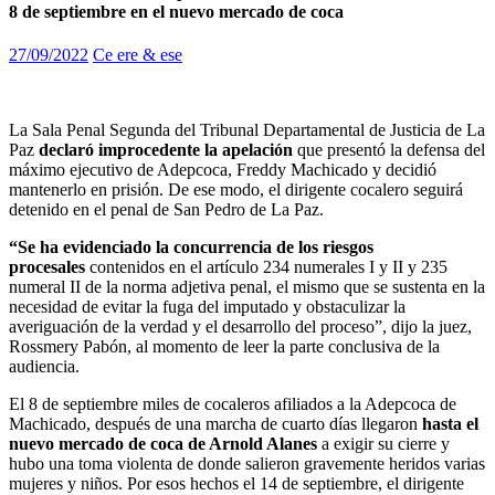
8 de septiembre en el nuevo mercado de coca
27/09/2022
Ce ere & ese
La Sala Penal Segunda del Tribunal Departamental de Justicia de La
Paz
declaró improcedente la apelación
que presentó la defensa del
máximo ejecutivo de Adepcoca, Freddy Machicado y decidió
mantenerlo en prisión. De ese modo, el dirigente cocalero seguirá
detenido en el penal de San Pedro de La Paz.
“Se ha evidenciado la concurrencia de los riesgos
procesales
contenidos en el artículo 234 numerales I y II y 235
numeral II de la norma adjetiva penal, el mismo que se sustenta en la
necesidad de evitar la fuga del imputado y obstaculizar la
averiguación de la verdad y el desarrollo del proceso”, dijo la juez,
Rossmery Pabón, al momento de leer la parte conclusiva de la
audiencia.
El 8 de septiembre miles de cocaleros afiliados a la Adepcoca de
Machicado, después de una marcha de cuarto días llegaron
hasta el
nuevo mercado de coca de Arnold Alanes
a exigir su cierre y
hubo una toma violenta de donde salieron gravemente heridos varias
mujeres y niños. Por esos hechos el 14 de septiembre, el dirigente