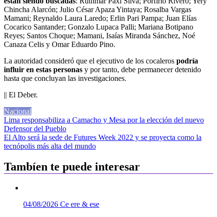
están siendo buscadas
: Ruthmar Paxi Silva; Porfirio Rivero; Yery
Chincha Alarcón; Julio César Apaza Yintaya; Rosalba Vargas
Mamani; Reynaldo Laura Laredo; Erlin Pari Pampa; Juan Elías
Cocarico Santander; Gonzalo Lupaca Palli; Mariana Botipano
Reyes; Santos Choque; Mamani, Isaías Miranda Sánchez, Noé
Canaza Celis y Omar Eduardo Pino.
La autoridad consideró que el ejecutivo de los cocaleros
podría
influir en estas personas
y por tanto, debe permanecer detenido
hasta que concluyan las investigaciones.
|| El Deber.
Nacional
Navegación
Lima responsabiliza a Camacho y Mesa por la elección del nuevo
Defensor del Pueblo
de
El Alto será la sede de Futures Week 2022 y se proyecta como la
entradas
tecnópolis más alta del mundo
Tambíen te puede interesar
04/08/2026
Ce ere & ese