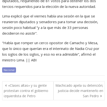
diputados, requiriendo de 81 votos para obtener los dos
tercios requeridos para la elección de la nueva autoridad.
Lima explicó que el viernes había una sesión en la que se
reunieron diputados y senadores para tomar una decisión,
sesión poco habitual “y a la que más de 33 personas
decidieron no asistir”.
“Había que romper un cerco opositor de Camacho y Mesa,
que lo único que querían era el interinato de Nadia Cruz por
los siglos de los siglos, y eso no era admisible”, afirmó el
ministro Lima. || ABI
Nacional
Navegación
«Clases altas» y su gente
Machicado apela su detención;
de
protestan contra el gobierno
justicia decide mantenerlo en
entradas
izquierdista de Petro
San Pedro