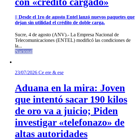
con «crédito cargado»
|| Desde el 1ro de agosto Entel lanzó nuevos paquetes que
dejan sin utilidad el crédito de doble carga.
Sucre, 4 de agosto (ANV).- La Empresa Nacional de
Telecomunicaciones (ENTEL) modificó las condiciones de
la...
Nacional
23/07/2026
Ce ere & ese
Aduana en la mira: Joven
que intentó sacar 190 kilos
de oro va a juicio; Piden
investigar «telefonazo» de
altas autoridades