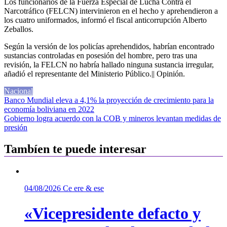
Los funcionarios de la Fuerza Especial de Lucha Contra el
Narcotráfico (FELCN) intervinieron en el hecho y aprehendieron a
los cuatro uniformados, informó el fiscal anticorrupción Alberto
Zeballos.
Según la versión de los policías aprehendidos, habrían encontrado
sustancias controladas en posesión del hombre, pero tras una
revisión, la FELCN no habría hallado ninguna sustancia irregular,
añadió el representante del Ministerio Público.|| Opinión.
Nacional
Navegación
Banco Mundial eleva a 4,1% la proyección de crecimiento para la
economía boliviana en 2022
de
Gobierno logra acuerdo con la COB y mineros levantan medidas de
entradas
presión
Tambíen te puede interesar
04/08/2026
Ce ere & ese
«Vicepresidente defacto y