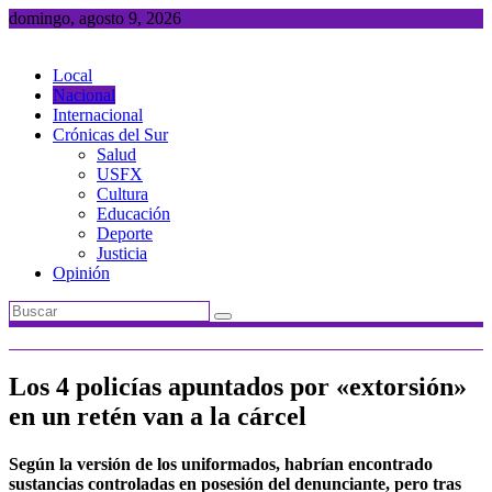
Saltar
domingo, agosto 9, 2026
al
contenido
Local
Nacional
Internacional
Crónicas del Sur
Salud
USFX
Cultura
Educación
Deporte
Justicia
Opinión
Los 4 policías apuntados por «extorsión»
en un retén van a la cárcel
Según la versión de los uniformados, habrían encontrado
sustancias controladas en posesión del denunciante, pero tras