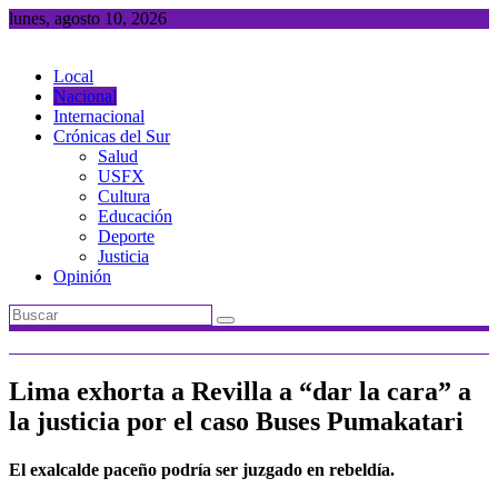
Saltar
lunes, agosto 10, 2026
al
contenido
Local
Nacional
Internacional
Crónicas del Sur
Salud
USFX
Cultura
Educación
Deporte
Justicia
Opinión
Lima exhorta a Revilla a “dar la cara” a
la justicia por el caso Buses Pumakatari
El exalcalde paceño podría ser juzgado en rebeldía.