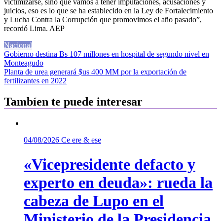
victimizarse, sino que vamos a tener imputaciones, acusaciones y
juicios, eso es lo que se ha establecido en la Ley de Fortalecimiento
y Lucha Contra la Corrupción que promovimos el año pasado”,
recordó Lima. AEP
Nacional
Navegación
Gobierno destina Bs 107 millones en hospital de segundo nivel en
Monteagudo
de
Planta de urea generará $us 400 MM por la exportación de
entradas
fertilizantes en 2022
Tambíen te puede interesar
04/08/2026
Ce ere & ese
«Vicepresidente defacto y
experto en deuda»: rueda la
cabeza de Lupo en el
Ministerio de la Presidencia