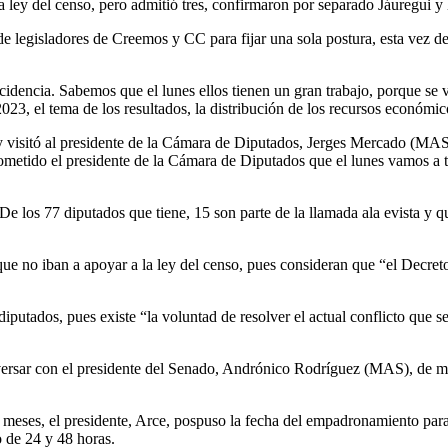
a
l
ey del censo, pero admitió tres, confirmaron por separado
Jáuregui y
 de legisladores de Creemos y CC para fijar una sola postura, esta vez 
idencia. Sabemos que el lunes ellos tienen un gran trabajo, porque se v
023, el tema de los resultados, la distribución de los recursos económic
 y visitó al presidente de la Cámara de Diputados, Jerges Mercado (MAS)
metido el presidente de la Cámara de Diputados que el lunes vamos a t
De los 77 diputados que tiene, 15 son parte de la llamada ala evista
y q
ue no iban a apoyar a la
ley del censo, pues consideran que “el Decreto
diputados, pues existe “la voluntad de resolver el actual conflicto que s
versar
con el presidente del Senado, Andrónico Rodríguez (MAS
), de 
o meses, el presidente, Arce, pospuso la fecha del empadronamiento par
o de 24 y 48 horas.