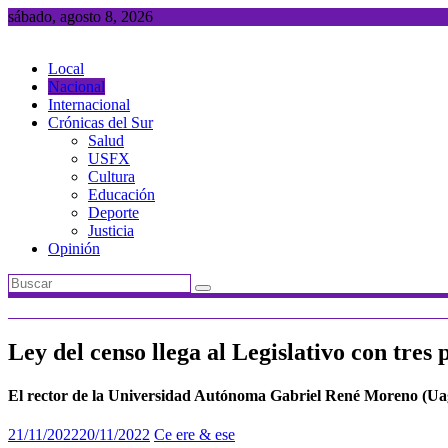
Saltar
sábado, agosto 8, 2026
al
contenido
Local
Nacional
Internacional
Crónicas del Sur
Salud
USFX
Cultura
Educación
Deporte
Justicia
Opinión
Ley del censo llega al Legislativo con tres
El rector de la Universidad Autónoma Gabriel René Moreno (Uag
21/11/2022
20/11/2022
Ce ere & ese