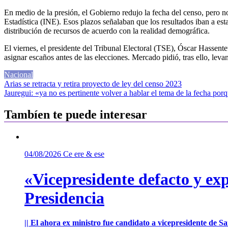
En medio de la presión, el Gobierno redujo la fecha del censo, pero n
Estadística (INE). Esos plazos señalaban que los resultados iban a esta
distribución de recursos de acuerdo con la realidad demográfica.
El viernes, el presidente del Tribunal Electoral (TSE), Óscar Hassent
asignar escaños antes de las elecciones. Mercado pidió, tras ello, levan
Nacional
Navegación
Arias se retracta y retira proyecto de ley del censo 2023
Jauregui: «ya no es pertinente volver a hablar el tema de la fecha por
de
entradas
Tambíen te puede interesar
04/08/2026
Ce ere & ese
«Vicepresidente defacto y exp
Presidencia
|| El ahora ex ministro fue candidato a vicepresidente de 