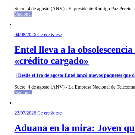
Sucre, 4 de agosto (ANV).- El presidente Rodrigo Paz Pereira an
Nacional
04/08/2026
Ce ere & ese
Entel lleva a la obsolescenci
«crédito cargado»
|| Desde el 1ro de agosto Entel lanzó nuevos paquetes que de
Sucre, 4 de agosto (ANV).- La Empresa Nacional de Telecomun
Nacional
23/07/2026
Ce ere & ese
Aduana en la mira: Joven que 