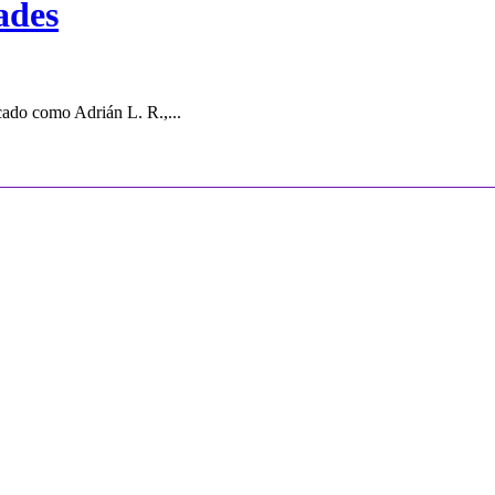
ades
cado como Adrián L. R.,...