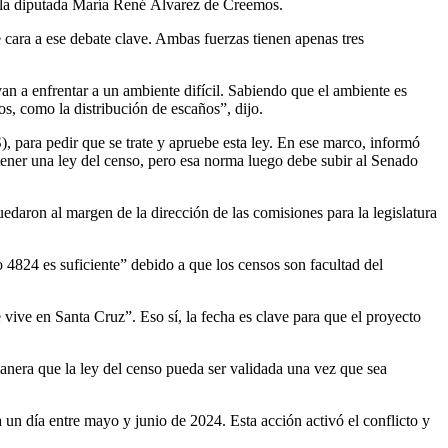
 la diputada María René Álvarez de Creemos.
de cara a ese debate clave. Ambas fuerzas
tienen apenas tres
an a enfrentar a un ambiente difícil.
S
abiendo que el ambiente es
os
, como la distribución de escaños”, dijo.
, para pedir que se trate y apruebe esta ley. En ese marco,
informó
ener una ley del censo, pero esa norma luego debe subir al Senado
uedaron al margen de la dirección de las comisiones para la legislatura
 4824 es suficiente
” debido a que los censos son facultad del
e vive en Santa Cruz”. Eso sí, l
a fecha es clave para que el proyecto
manera que la ley del censo pueda ser validada una vez que sea
a un día entre mayo y junio de 2024.
Esta acción activó el conflicto y