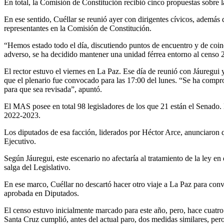
En total, la Comisión de Constitución recibió cinco propuestas sobre l
En ese sentido, Cuéllar se reunió ayer con dirigentes cívicos, además
representantes en la Comisión de Constitución.
“Hemos estado todo el día, discutiendo puntos de encuentro y de coinc
adverso, se ha decidido mantener una unidad férrea entorno al censo 2
El rector estuvo el viernes en La Paz. Ese día de reunió con Jáuregui
que el plenario fue convocado para las 17:00 del lunes
. “Se ha compro
para que sea revisada”, apuntó.
El MAS posee en total 98 legisladores de los que 21 están el Senado. 
2022-2023.
Los diputados de esa facción, liderados por Héctor Arce, anunciaron q
Ejecutivo.
Según Jáuregui, este escenario no afectaría al tratamiento de la ley en 
salga del Legislativo.
En ese marco, Cuéllar no descartó hacer otro viaje a La Paz para con
aprobada en Diputados.
El censo estuvo inicialmente marcado para este año, pero, hace cuatr
Santa Cruz cumplió, antes del actual paro, dos medidas similares, per