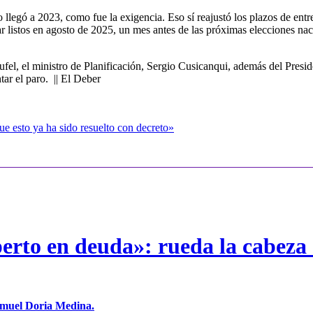
o llegó a 2023, como fue la exigencia. Eso sí reajustó
los plazos de entr
r listos en agosto de 2025,
un mes antes de las próximas elecciones naci
eufel, el ministro de Planificación, Sergio Cusicanqui, además del Pres
tar el paro. || El Deber
que esto ya ha sido resuelto con decreto»
erto en deuda»: rueda la cabeza 
Samuel Doria Medina.