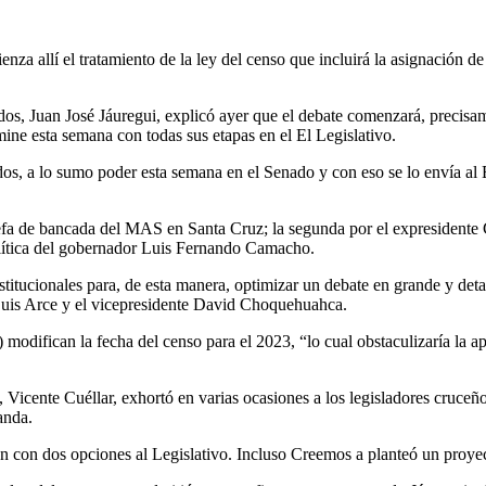
enza allí el tratamiento de la ley del censo que incluirá la asignación 
dos,
Juan José Jáuregui, explicó ayer que el debate comenzará, precisamen
ine esta semana con todas sus etapas en el El Legislativo.
dos,
a lo sumo poder esta semana en el Senado y con eso se lo envía al
efa de bancada del MAS en Santa Cruz; la segunda por el expresidente
lítica del gobernador Luis Fernando Camacho.
stitucionales para,
de esta manera, optimizar un debate en grande y deta
Luis Arce y el vicepresidente David Choquehuahca.
 modifican la fecha del censo para el 2023, “lo cual obstaculizaría la 
cente Cuéllar, exhortó en varias ocasiones a los legisladores cruceños
anda.
on con dos opciones al Legislativo. Incluso Creemos a planteó
un proyec