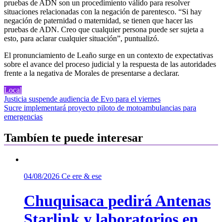
pruebas de ADN son un procedimiento válido para resolver
situaciones relacionadas con la negación de parentesco. “Si hay
negación de paternidad o maternidad, se tienen que hacer las
pruebas de ADN. Creo que cualquier persona puede ser sujeta a
esto, para aclarar cualquier situación”, puntualizó.
El pronunciamiento de Leaño surge en un contexto de expectativas
sobre el avance del proceso judicial y la respuesta de las autoridades
frente a la negativa de Morales de presentarse a declarar.
Local
Navegación
Justicia suspende audiencia de Evo para el viernes
Sucre implementará proyecto piloto de motoambulancias para
de
emergencias
entradas
Tambíen te puede interesar
04/08/2026
Ce ere & ese
Chuquisaca pedirá Antenas
Starlink y laboratorios en