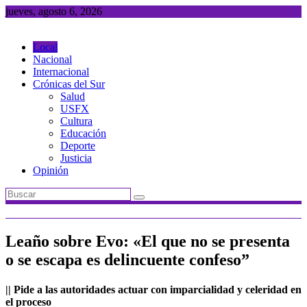
Saltar
jueves, agosto 6, 2026
al
contenido
Local
Nacional
Internacional
Crónicas del Sur
Salud
USFX
Cultura
Educación
Deporte
Justicia
Opinión
Leaño sobre Evo: «El que no se presenta
o se escapa es delincuente confeso”
|| Pide a las autoridades actuar con imparcialidad y celeridad en
el proceso