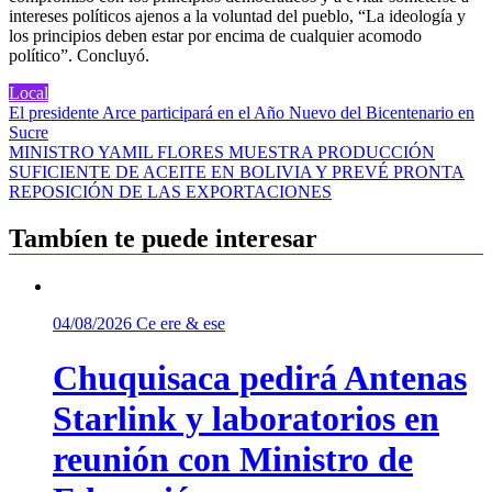
intereses políticos ajenos a la voluntad del pueblo, “La ideología y
los principios deben estar por encima de cualquier acomodo
político”. Concluyó.
Local
Navegación
El presidente Arce participará en el Año Nuevo del Bicentenario en
Sucre
de
MINISTRO YAMIL FLORES MUESTRA PRODUCCIÓN
entradas
SUFICIENTE DE ACEITE EN BOLIVIA Y PREVÉ PRONTA
REPOSICIÓN DE LAS EXPORTACIONES
Tambíen te puede interesar
04/08/2026
Ce ere & ese
Chuquisaca pedirá Antenas
Starlink y laboratorios en
reunión con Ministro de