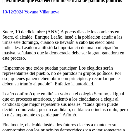
|| Manifestó que esta elección no se trata de partidos políticos
10/12/2024
Yovana Villanueva
Sucre, 10 de diciembre (ANV).A pocos días de los comicios en
Sucre, el alcalde, Enrique Leaño, instó a la población acudir a las
urnas este domingo, cuando se llevarán a cabo las elecciones
judiciales. Leaño manifestó la importancia de una participación
masiva, señalando que la democracia debe ser la gran ganadora en
este proceso.
“Esperemos que todos puedan participar. Los elegidos serán
representantes del pueblo, no de partidos ni grupos políticos. Por
eso, quienes ganen deben obrar con principios y recordar que le
deben su triunfo al pueblo”. Enfatizó la autoridad.
Leaño confirmó que emitirá su voto en el colegio Serrano, al igual
que en procesos anteriores, y alentó a los ciudadanos a elegir al
candidato que mejor represente sus ideales, “Cada quien puede
decidir cómo votar, por un candidato, en blanco o incluso nulo, pero
lo más importante es participar”. Afirmó.
Finalmente, el alcalde instó a los futuros electos a mantener su
compromiso con los principios democráticos y a evitar someterse a