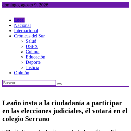
Saltar
domingo, agosto 9, 2026
al
contenido
Local
Nacional
Internacional
Crónicas del Sur
Salud
USFX
Cultura
Educación
Deporte
Justicia
Opinión
Leaño insta a la ciudadanía a participar
en las elecciones judiciales, él votará en el
colegio Serrano