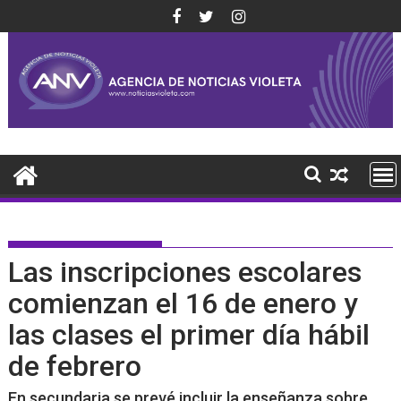
Saltar
al
contenido
Las inscripciones escolares
comienzan el 16 de enero y
las clases el primer día hábil
de febrero
En secundaria se prevé incluir la enseñanza sobre