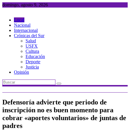
Saltar
domingo, agosto 9, 2026
al
contenido
Local
Nacional
Internacional
Crónicas del Sur
Salud
USFX
Cultura
Educación
Deporte
Justicia
Opinión
Defensoría advierte que periodo de
inscripción no es buen momento para
cobrar «aportes voluntarios» de juntas de
padres