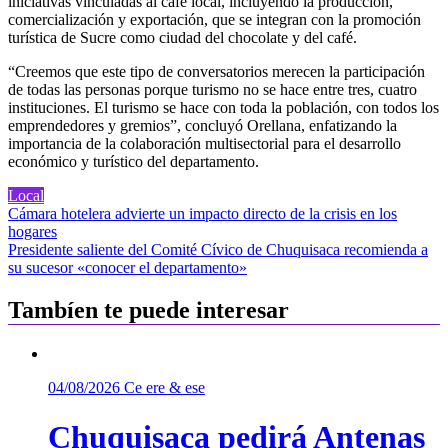
iniciativas vinculadas al café local, incluyendo la producción,
comercialización y exportación, que se integran con la promoción
turística de Sucre como ciudad del chocolate y del café.
“Creemos que este tipo de conversatorios merecen la participación
de todas las personas porque turismo no se hace entre tres, cuatro
instituciones. El turismo se hace con toda la población, con todos los
emprendedores y gremios”, concluyó Orellana, enfatizando la
importancia de la colaboración multisectorial para el desarrollo
económico y turístico del departamento.
Local
Navegación
Cámara hotelera advierte un impacto directo de la crisis en los
hogares
de
Presidente saliente del Comité Cívico de Chuquisaca recomienda a
entradas
su sucesor «conocer el departamento»
Tambíen te puede interesar
04/08/2026
Ce ere & ese
Chuquisaca pedirá Antenas