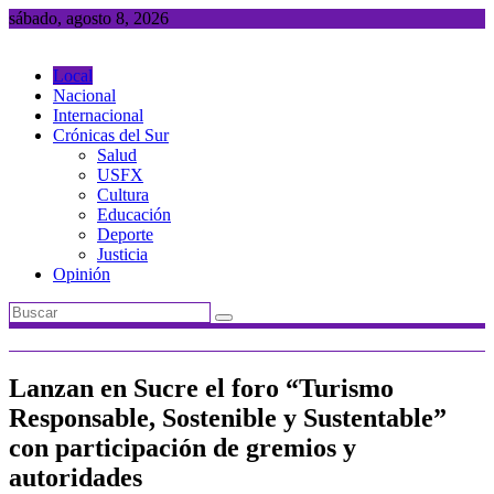
Saltar
sábado, agosto 8, 2026
al
contenido
Local
Nacional
Internacional
Crónicas del Sur
Salud
USFX
Cultura
Educación
Deporte
Justicia
Opinión
Lanzan en Sucre el foro “Turismo
Responsable, Sostenible y Sustentable”
con participación de gremios y
autoridades