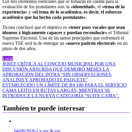
Los tres elementos esenciales que se tomarán en cuenta para la
evaluación de los postulantes son: la
«idoneidad»
, el
«tema de la
experiencia»
y
«el tema de lo académico, es decir, el esfuerzo
académico que ha hecho cada postulante»
.
Ticona concluyó que el objetivo es
«tener pues vocales que sean
idoneos y lógicamente capaces y puedan reconducir»
el Tribunal
Supremo Electoral. Una de las tareas principales que enfrentará el
nuevo TSE será la de entregar un
«nuevo padrón electoral»
en un
plazo de dos años.
Local
Navegación
JEREZ CRÍTICA AL CONCEJO MUNICIPAL POR UNA
DISCUSIÓN ABSURDA QUE DEMORÓ MESES LA
de
APROBACIÓN DEL INTRA “SIN OBSERVACIONES,
entradas
ANALISIS Y APROBADO EL PAQUETE”
ESTABLECIDO UN LÍMITE DE BS 180 PARA EL SERVICIO
CAMA LEITO EN RUTAS LARGAS, MIENTRAS SE
INTRODUCE LA NUEVA CATEGORÍA “SUITE CAMA”.
Tambíen te puede interesar
04/08/2026
Ce ere & ese