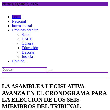
Saltar
viernes, agosto 7, 2026
al
contenido
Local
Nacional
Internacional
Crónicas del Sur
Salud
USFX
Cultura
Educación
Deporte
Justicia
Opinión
LA ASAMBLEA LEGISLATIVA
AVANZA EN EL CRONOGRAMA PARA
LA ELECCIÓN DE LOS SEIS
MIEMBROS DEL TRIBUNAL